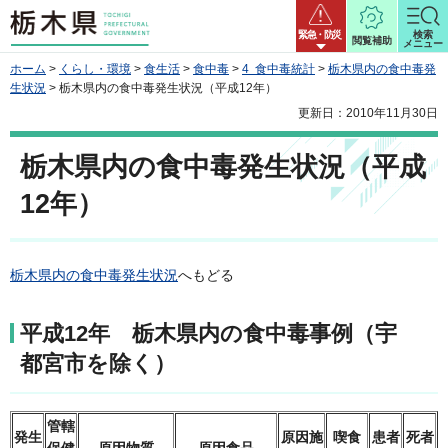
栃木県
緊急・防災
検索
閲覧補助
メニュー
ホーム
>
くらし・環境
>
食生活
>
食中毒
>
4 食中毒統計
>
栃木県内の食中毒発
生状況
> 栃木県内の食中毒発生状況（平成12年）
更新日：2010年11月30日
栃木県内の食中毒発生状況（平成
12年）
栃木県内の食中毒発生状況
へもどる
平成12年 栃木県内の食中毒事例（宇
都宮市を除く）
管轄
発生
原因施
喫食
患者
死者