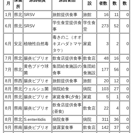
保健
原因物質
原因食品
月
設
者数
数
数
所
1月
県北
SRSV
旅館提供食事
旅館
16
11
0
学生食堂提供食
学生食
6月
県北
SRSV
273
52
0
事
堂
毒きのこ（オオ
6月
安足
植物性自然毒
キヌハダトマヤ
家庭
3
2
0
タケ）
7月
県北
腸炎ビブリオ
飲食店提供食事
飲食店
48
16
0
黄色ブドウ球
集団給食施設の
集団給
7月
県北
177
56
0
菌
食事
食施設
8月
県西
腸炎ビブリオ
旅館提供食事
旅館
20
12
0
8月
県北
ウェルシュ菌
病院給食
病院
103
27
0
8月
県北
腸炎ビブリオ
家庭食事(夕食)
家庭
5
1
0
飲食店提供食事
8月
県南
腸炎ビブリオ
飲食店
22
4
0
(昼食)
8月
県北
S.enteritidis
病院食事
病院
311
36
0
9月
県南
腸炎ビブリオ
披露宴食事
飲食店
142
37
0