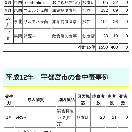
9月
県西
S.enteritidis
おにぎり(推定)
飲食店
66
32
0
9月
県西
ウェルシュ菌
旅館提供食事
旅館
232
69
0
10
県北
サルモネラ菌
旅館提供食事
旅館
104
26
0
月
12
県南
調査中
飲食店の食事
飲食店
28
19
0
月
小計15件
1550
400
0
平成12年 宇都宮市の食中毒事例
発生
原因施
喫食者
患者
死者
原因物質
原因食品
月
設
数
数
数
宴会料理
2月
SRSV
カキ(推
飲食店
28
21
0
定)
カンピロバクター・