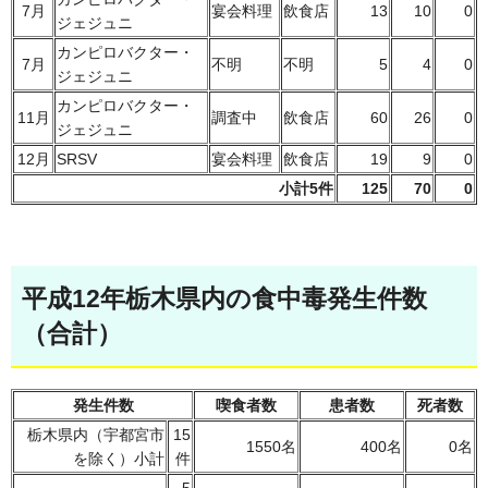
7月
宴会料理
飲食店
13
10
0
ジェジュニ
カンピロバクター・
7月
不明
不明
5
4
0
ジェジュニ
カンピロバクター・
11月
調査中
飲食店
60
26
0
ジェジュニ
12月
SRSV
宴会料理
飲食店
19
9
0
小計5件
125
70
0
平成12年栃木県内の食中毒発生件数
（合計）
発生件数
喫食者数
患者数
死者数
栃木県内（宇都宮市
15
1550名
400名
0名
を除く）小計
件
5