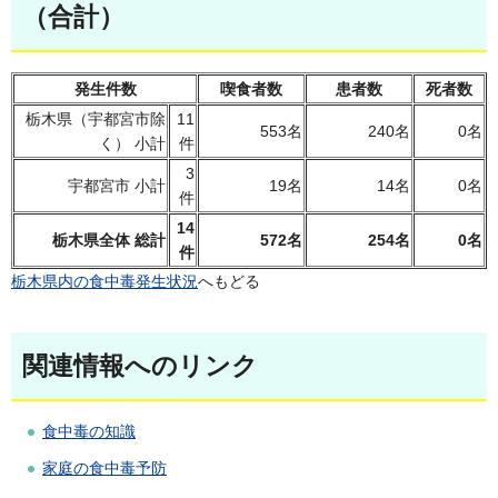
（合計）
発生件数
喫食者数
患者数
死者数
栃木県（宇都宮市除
11
553名
240名
0名
く） 小計
件
3
宇都宮市 小計
19名
14名
0名
件
14
栃木県全体 総計
572名
254名
0名
件
栃木県内の食中毒発生状況
へもどる
関連情報へのリンク
食中毒の知識
家庭の食中毒予防