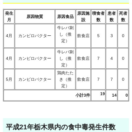
発生
原因施
喫食者
患者
死者
原因物質
原因食品
月
設
数
数
数
牛レバ刺
し（推
4月
カンピロバクター
飲食店
5
3
0
定）
牛レバ刺
4月
カンピロバクター
し（推
飲食店
7
4
0
定）
鶏肉たた
5月
カンピロバクター
き（推
飲食店
7
7
0
定）
19
小計3件
14
0
平成21年栃木県内の食中毒発生件数