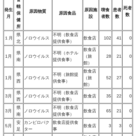
轄
死者
発生
原因施
喫食
患者
原因物質
保
原因食品
数
月
設
者数
数
健
所
県
不明（飲食店
１月
ノロウイルス
飲食店
102
41
0
北
提供食事）
飲食店
県
不明（ホテル
1月
ノロウイルス
（旅
28
21
0
南
提供食事）
館）
飲食店
県
不明（旅館提
1月
ノロウイルス
（旅
52
27
0
西
供食事）
館）
県
不明（飲食店
3月
ノロウイルス
飲食店
35
22
0
西
提供食事）
県
不明（飲食店
3月
ノロウイルス
飲食店
65
21
0
南
提供食事）
安
カンピロバク
飲食店提供食
5月
飲食店
3
3
0
足
ター
事