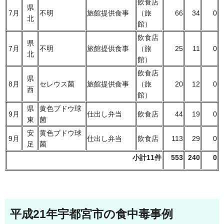
飲食店
県
7月
不明
旅館提供食事
（旅
66
34
0
北
館）
飲食店
県
7月
不明
旅館提供食事
（旅
25
11
0
北
館）
飲食店
県
8月
セレウス菌
旅館提供食事
（旅
20
12
0
西
館）
県
黄色ブドウ球
9月
仕出し弁当
飲食店
44
19
0
東
菌
安
黄色ブドウ球
9月
仕出し弁当
飲食店
113
29
0
足
菌
小計11件
553
240
0
平成21年宇都宮市の食中毒事例