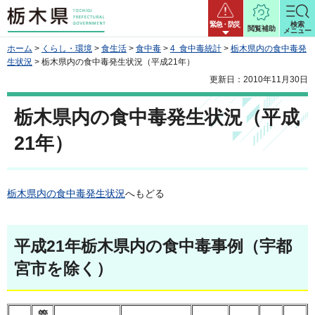
栃木県
緊急・防災
検索
閲覧補助
メニュー
ホーム
>
くらし・環境
>
食生活
>
食中毒
>
4 食中毒統計
>
栃木県内の食中毒発
生状況
> 栃木県内の食中毒発生状況（平成21年）
更新日：2010年11月30日
栃木県内の食中毒発生状況（平成
21年）
栃木県内の食中毒発生状況
へもどる
平成21年栃木県内の食中毒事例（宇都
宮市を除く）
管