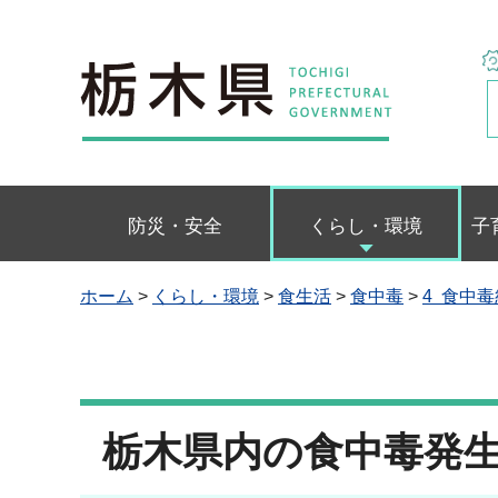
栃木県
防災・安全
くらし・環境
子
ホーム
>
くらし・環境
>
食生活
>
食中毒
>
4 食中
栃木県内の食中毒発生