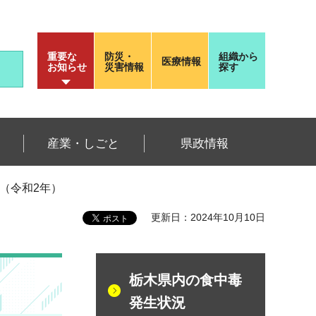
重要な
防災・
組織から
医療情報
お知らせ
災害情報
探す
産業・しごと
県政情報
（令和2年）
更新日：2024年10月10日
栃木県内の食中毒
発生状況