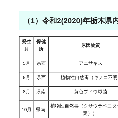
（1）令和2(2020)年栃
発生
保健
原因物質
月
所
5月
県西
アニサキス
8月
県西
植物性自然毒（キノコ不明
8月
県南
黄色ブドウ球菌
植物性自然毒（クサウラベニタ
10月
県南
定））