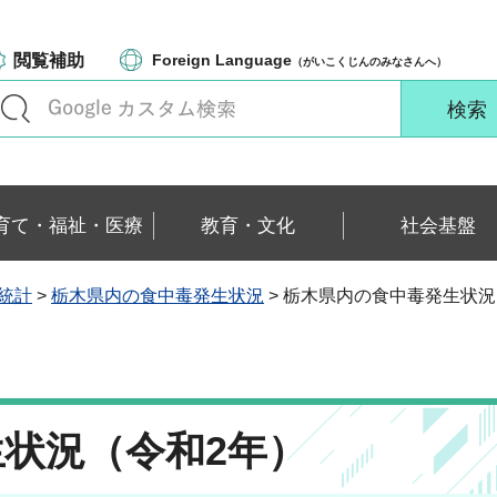
閲覧補助
Foreign Language
（がいこくじんのみなさんへ）
育て・福祉・医療
教育・文化
社会基盤
毒統計
>
栃木県内の食中毒発生状況
> 栃木県内の食中毒発生状況
状況（令和2年）