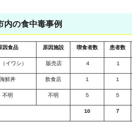
宮市内の食中毒事例
原因食品
原因施設
喫食者数
患者数
（イワシ）
販売店
4
1
海鮮丼
飲食店
1
1
不明
不明
５
５
10
７