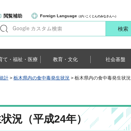
閲覧補助
Foreign Language
（がいこくじんのみなさんへ）
育て・福祉・医療
教育・文化
社会基盤
毒統計
>
栃木県内の食中毒発生状況
> 栃木県内の食中毒発生状況
状況（平成24年）