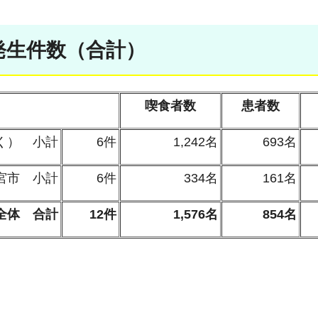
発生件数（合計）
喫食者数
患者数
く） 小計
6件
1,242名
693名
宮市 小計
6件
334名
161名
全体 合計
12件
1,576名
854名