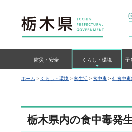
栃木県
防災・安全
くらし・環境
子
ホーム
>
くらし・環境
>
食生活
>
食中毒
>
4 食中
栃木県内の食中毒発生