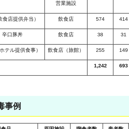
営業施設
飲食店提供弁当）
飲食店
574
414
辛口豚丼
飲食店
38
31
ホテル提供食事）
飲食店（旅館）
255
149
1,242
693
毒事例
因食品
原因施設
喫食者数
患者数