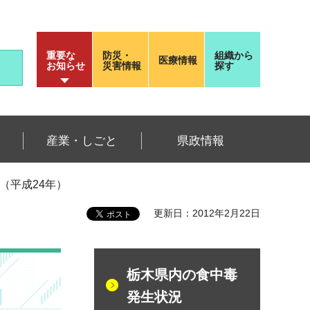
重要な
防災・
組織から
医療情報
お知らせ
災害情報
探す
産業・しごと
県政情報
（平成24年）
更新日：2012年2月22日
栃木県内の食中毒
発生状況