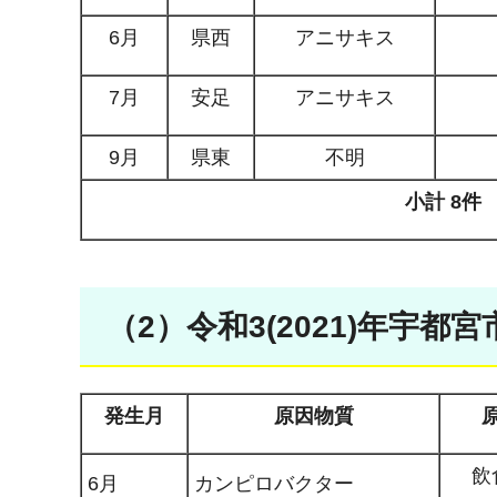
6月
県西
アニサキス
7月
安足
アニサキス
9月
県東
不明
小計 8
件
（2）令和3(2021)年宇都
発生月
原因物質
飲
6月
カンピロバクター