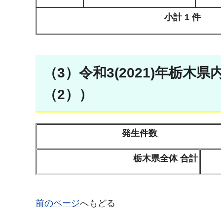
小計 1 件
（3）令和3(2021)年栃
（2））
発生件数
栃木県全体 合計
前のページ
へもどる