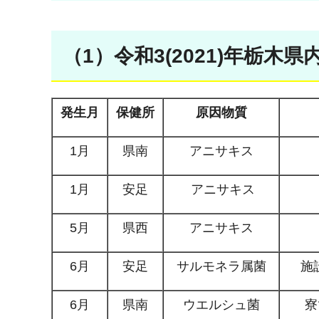
（1）令和3(2021)年栃
発生月
保健所
原因物質
1月
県南
アニサキス
1月
安足
アニサキス
5月
県西
アニサキス
6月
安足
サルモネラ属菌
施
6月
県南
ウエルシュ菌
寮