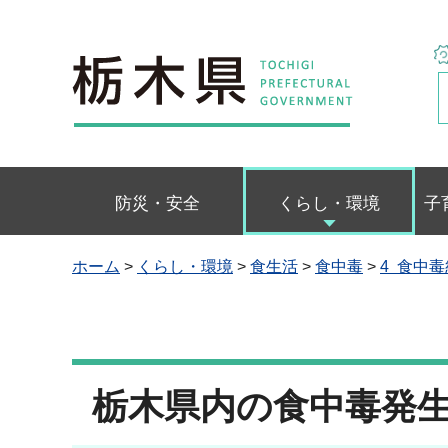
栃木県
防災・安全
くらし・環境
子
ホーム
>
くらし・環境
>
食生活
>
食中毒
>
4 食中
栃木県内の食中毒発生