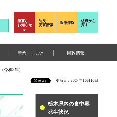
重要な
防災・
組織から
医療情報
お知らせ
災害情報
探す
産業・しごと
県政情報
（令和3年）
更新日：2024年10月10日
栃木県内の食中毒
発生状況