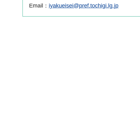
Email：
iyakueisei@pref.tochigi.lg.jp