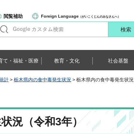
閲覧補助
Foreign Language
（がいこくじんのみなさんへ）
育て・福祉・医療
教育・文化
社会基盤
毒統計
>
栃木県内の食中毒発生状況
> 栃木県内の食中毒発生状況
状況（令和3年）