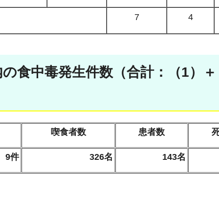
7
4
木県内の食中毒発生件数（合計：（1）＋
喫食者数
患者数
9件
326名
143名