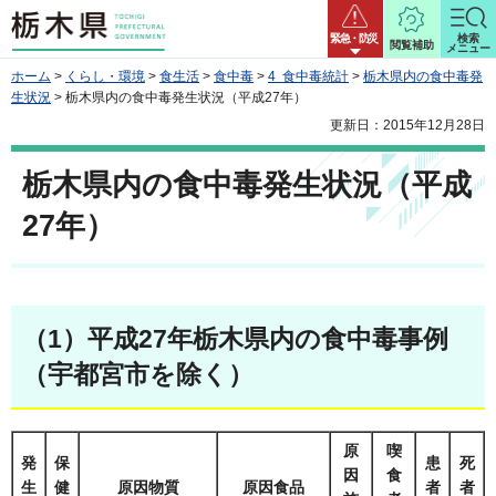
栃木県
緊急・防災
検索
閲覧補助
メニュー
ホーム
>
くらし・環境
>
食生活
>
食中毒
>
4 食中毒統計
>
栃木県内の食中毒発
生状況
> 栃木県内の食中毒発生状況（平成27年）
更新日：2015年12月28日
栃木県内の食中毒発生状況（平成
27年）
（1）平成27年栃木県内の食中毒事例
（宇都宮市を除く）
原
喫
発
保
患
死
因
食
生
健
原因物質
原因食品
者
者