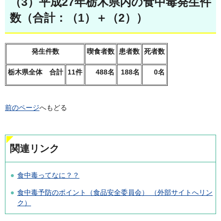
（3）平成27年栃木県内の食中毒発生件
数（合計：（1）＋（2））
発生件数
喫食者数
患者数
死者数
栃木県全体 合計
11件
488名
188名
0名
前のページ
へもどる
関連リンク
食中毒ってなに？？
食中毒予防のポイント（食品安全委員会） （外部サイトへリン
ク）