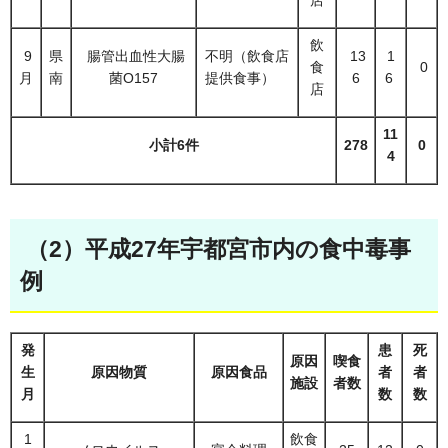
飲
9
県
腸管出血性大腸
不明（飲食店
13
1
食
0
月
南
菌O157
提供食事）
6
6
店
11
小計6件
278
0
4
（2）平成27年宇都宮市内の食中毒事
例
発
患
死
原因
喫食
生
原因物質
原因食品
者
者
施設
者数
月
数
数
1
飲食