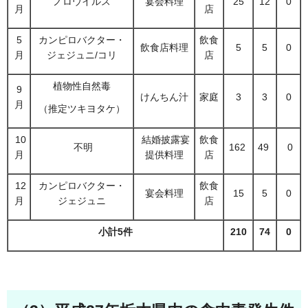
ノロウイルス
宴会料理
25
12
0
月
店
5
カンピロバクター・
飲食
飲食店料理
5
5
0
月
ジェジュニ/コリ
店
植物性自然毒
9
けんちん汁
家庭
3
3
0
月
（推定ツキヨタケ）
10
結婚披露宴
飲食
不明
162
49
0
月
提供料理
店
12
カンピロバクター・
飲食
宴会料理
15
5
0
月
ジェジュニ
店
小計5件
210
74
0