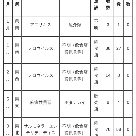
施
者
月
所
数
数
設
数
1
県
不
アニサキス
魚介類
3
1
0
月
南
明
飲
1
県
不明（飲食店
ノロウイルス
食
38
27
0
月
南
提供食事）
店
飲
2
県
不明（飲食店
ノロウイルス
食
14
8
0
月
西
提供食事）
店
販
5
県
麻痺性貝毒
ホタテガイ
売
9
4
0
月
東
店
飲
9
県
サルモネラ・エン
不明（飲食店
食
78
58
0
月
北
テリティディス
提供食事）
店