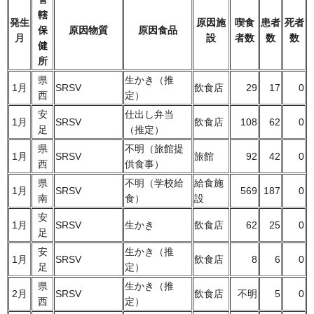
轄
発生
原因施
喫食
患者
死者
保
原因物質
原因食品
月
設
者数
数
数
健
所
県
生かき（推
1月
SRSV
飲食店
29
17
0
西
定）
安
仕出し弁当
1月
SRSV
飲食店
108
62
0
足
（推定）
県
不明（旅館提
1月
SRSV
旅館
92
42
0
西
供食事）
県
不明（学校給
給食施
1月
SRSV
569
187
0
南
食）
設
安
1月
SRSV
生かき
飲食店
62
25
0
足
安
生かき（推
1月
SRSV
飲食店
8
6
0
足
定）
県
生かき（推
2月
SRSV
飲食店
不明
5
0
西
定）