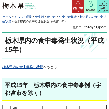
栃木県
緊急・防災
検索
閲覧補助
メニュー
ホーム
>
くらし・環境
>
食生活
>
食中毒
>
4 食中毒統計
>
栃木県内の食中毒発
生状況
> 栃木県内の食中毒発生状況（平成15年）
更新日：2010年11月30日
栃木県内の食中毒発生状況（平成
15年）
栃木県内の食中毒発生状況
へもどる
平成15年 栃木県内の食中毒事例（宇
都宮市を除く）
管