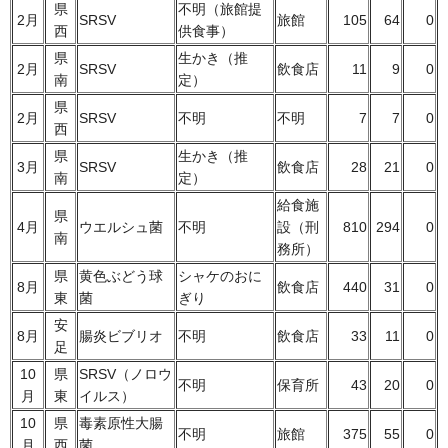
県
不明（旅館提
2月
SRSV
旅館
105
64
0
西
供食事）
県
生かき（推
2月
SRSV
飲食店
11
9
0
南
定）
県
2月
SRSV
不明
不明
7
7
0
西
県
生かき（推
3月
SRSV
飲食店
28
21
0
南
定）
給食施
県
4月
ウエルシュ菌
不明
設（刑
810
294
0
南
務所）
県
黄色ぶどう球
シャケのおに
8月
飲食店
440
31
0
東
菌
ぎり
安
8月
腸炎ビブリオ
不明
飲食店
33
11
0
足
10
県
SRSV（ノロウ
不明
保育所
43
20
0
月
東
イルス）
10
県
毒素原性大腸
不明
旅館
375
55
0
月
西
菌