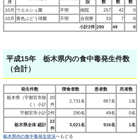
月
設
数
数
数
10月
ウエルシュ菌
不明
病院
257
42
0
10月
黄色ぶどう球菌
不明
合宿寮
33
7
0
小計2件
290
49
0
平成15年 栃木県内の食中毒発生件数
（合計）
発生件数
喫食者数
患者数
死者数
栃木県（宇都宮市除
20
2,731名
867名
1名
く）小計
件
宇都宮市小計
2件
290名
49名
0名
22
栃木県全体 総計
3,021名
916名
1名
件
栃木県内の食中毒発生状況
へもどる