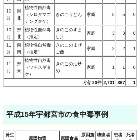
植物性自然毒
10
県
（シロタマゴ
きのこうどん
家庭
5
5
0
月
北
テングタケ）
10
県
植物性自然毒
きのこのすま
家庭
3
3
0
月
北
（推定）
し汁
11
県
植物性自然毒
きのこのまぜ
家庭
2
2
1
月
南
（推定）
ご飯
植物性自然毒
11
県
きのこの油炒
（ツチスギタ
家庭
1
1
0
月
東
め
ケ）
小計20件
2,731
867
1
平成15年宇都宮市の食中毒事例
発生
原因施
喫食者
患者
死者
原因物質
原因食品