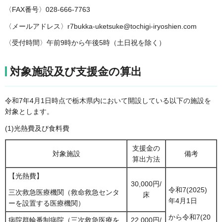
〈FAX番号〉028-666-7763
〈メールアドレス〉r7bukka-uketsuke@tochigi-iryoshien.com
〈受付時間〉午前9時から午後5時（土日祝を除く）
対象施設及び支援金の算出
令和7年4月1日時点で栃木県内において開設している以下の施設を
対象とします。
(1)光熱費及び食料費
支援金の
対象施設
備考
算出方法
【光熱費】
30,000円/
令和7(2025)
三次救急医療機関（救命救急センタ
床
年4月1日
ーを設置する医療機関）
から令和7(20
病院群輪番制病院（三次救急医療を
22,000円/