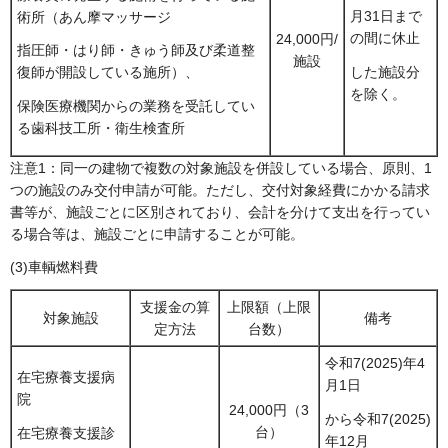
月31日まで
術所（あん摩マッサージ
の間に休止
24,000円/
指圧師・はり師・きゅう師及び柔道整
施設
した施設分
復師が開設している施所）、
を除く。
保険医療機関からの業務を受託してい
る歯科技工所・衛生検査所
注意1：同一の建物で複数の対象施設を併設している場合、原則、1
つの施設のみ交付申請が可能。ただし、交付対象経費にかかる請求
書等が、施設ごとに区別されており、会計を分けて支出を行ってい
る場合等は、施設ごとに申請することが可能。
(3)車輌燃料費
支援金の算
上限額（上限
対象施設
備考
定方法
台数）
令和7(2025)年4
在宅療養支援病
月1日
院
24,000円（3
から令和7(2025)
台）
在宅療養支援診
年12月