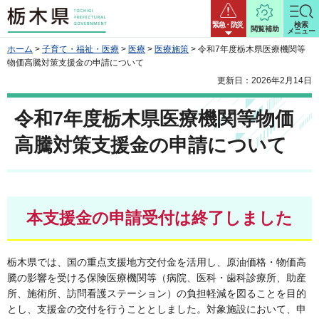
栃木県
緊急・防災
検索
閲覧補助
メニュー
ホーム
>
子育て・福祉・医療
>
医療
>
医療施策
> 令和7年度栃木県医療機関等
物価高騰対策支援金の申請について
更新日：2026年2月14日
令和7年度栃木県医療機関等物価
高騰対策支援金の申請について
本支援金の申請受付は終了しました
栃木県では、国の重点支援地方交付金を活用し、原油価格・物価高
騰の影響を受ける保険医療機関等（病院、医科・歯科診療所、助産
所、施術所、訪問看護ステーション）の負担軽減を図ることを目的
とし、支援金の交付を行うこととしました。対象施設において、申