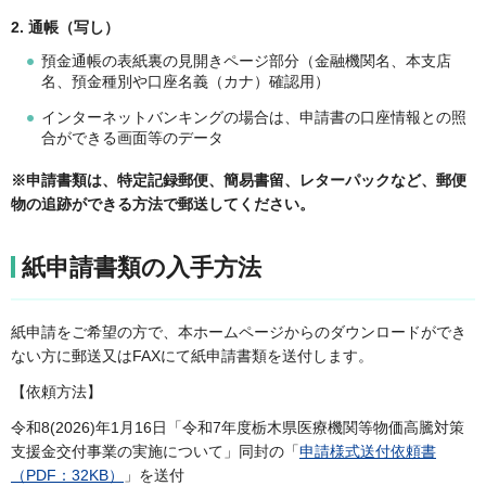
2. 通帳（写し）
預金通帳の表紙裏の見開きページ部分（金融機関名、本支店
名、預金種別や口座名義（カナ）確認用）
インターネットバンキングの場合は、申請書の口座情報との照
合ができる画面等のデータ
※申請書類は、特定記録郵便、簡易書留、レターパックなど、郵便
物の追跡ができる方法で郵送してください。
紙申請書類の入手方法
紙申請をご希望の方で、本ホームページからのダウンロードができ
ない方に郵送又はFAXにて紙申請書類を送付します。
【依頼方法】
令和8(2026)年1月16日「令和7年度栃木県医療機関等物価高騰対策
支援金交付事業の実施について」同封の「
申請様式送付依頼書
（PDF：32KB）
」を送付