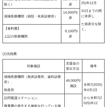
25)年12月
除く）
床
31日までの間
14,000円/
に休床し
保険医療機関（病院・有床診療所）
床
た病床分を除
【食料費】
く。
8,100円/
床
上記の医療機関
(2)光熱費
支援金の
対象施設
備考
算出方法
保険医療機関（無床診療所、歯科診療
48,000円/
所）、
令和7(2025)
施設
年4月1日
助産所
から令和7(2
訪問看護ステーション、
025)年12
療養費の発生する施術を行っている施