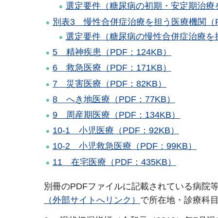
選定要件（糖尿病の初期・安定期治療を
別表3 慢性合併症治療を担う医療機関（PD
選定要件（糖尿病の慢性合併症治療を担う
5 精神疾患（PDF：124KB）
6 救急医療（PDF：171KB）
7 災害医療（PDF：82KB）
8 へき地医療（PDF：77KB）
9 周産期医療（PDF：134KB）
10-1 小児医療（PDF：92KB）
10-2 小児救急医療（PDF：99KB）
11 在宅医療（PDF：435KB）
別冊のPDFファイルに記載されている病院
（外部サイトへリンク）
で所在地・診療科