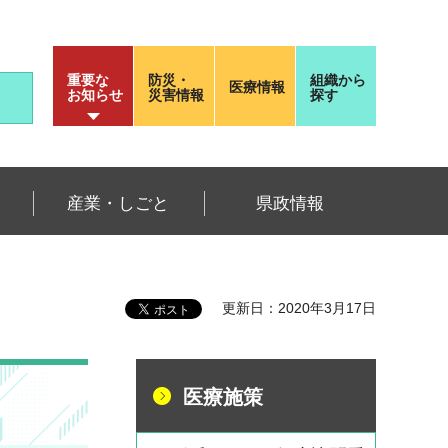
重要な
防災・
組織から
医療情報
お知らせ
災害情報
探す
産業・しごと
県政情報
更新日：2020年3月17日
医療施策