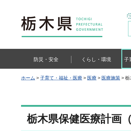
栃木県
防災・安全
くらし・環境
子
ホーム
>
子育て・福祉・医療
>
医療
>
医療施策
> 
栃木県保健医療計画（