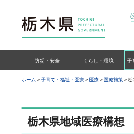
栃木県
防災・安全
くらし・環境
子
ホーム
>
子育て・福祉・医療
>
医療
>
医療施策
> 
栃木県地域医療構想