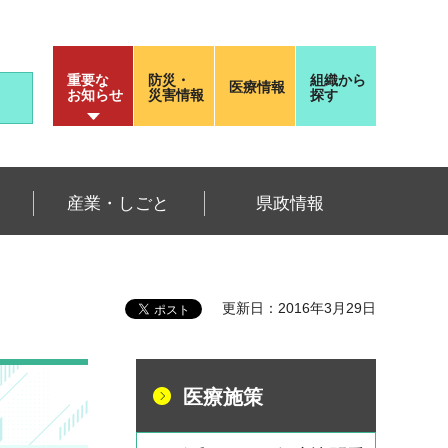
重要な
防災・
組織から
医療情報
お知らせ
災害情報
探す
産業・しごと
県政情報
更新日：2016年3月29日
医療施策