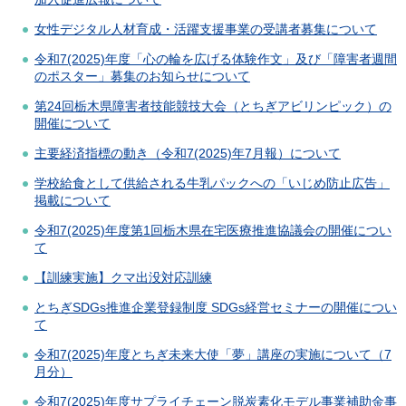
女性デジタル人材育成・活躍支援事業の受講者募集について
令和7(2025)年度「心の輪を広げる体験作文」及び「障害者週間
のポスター」募集のお知らせについて
第24回栃木県障害者技能競技大会（とちぎアビリンピック）の
開催について
主要経済指標の動き（令和7(2025)年7月報）について
学校給食として供給される牛乳パックへの「いじめ防止広告」
掲載について
令和7(2025)年度第1回栃木県在宅医療推進協議会の開催につい
て
【訓練実施】クマ出没対応訓練
とちぎSDGs推進企業登録制度 SDGs経営セミナーの開催につい
て
令和7(2025)年度とちぎ未来大使「夢」講座の実施について（7
月分）
令和7(2025)年度サプライチェーン脱炭素化モデル事業補助金事