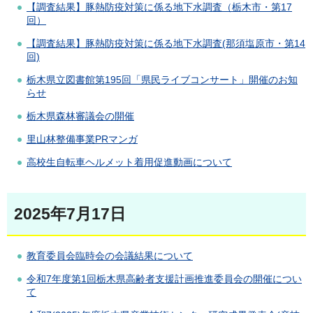
【調査結果】豚熱防疫対策に係る地下水調査（栃木市・第17
回）
【調査結果】豚熱防疫対策に係る地下水調査(那須塩原市・第14
回)
栃木県立図書館第195回「県民ライブコンサート」開催のお知
らせ
栃木県森林審議会の開催
里山林整備事業PRマンガ
高校生自転車ヘルメット着用促進動画について
2025年7月17日
教育委員会臨時会の会議結果について
令和7年度第1回栃木県高齢者支援計画推進委員会の開催につい
て