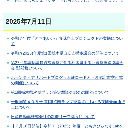
「第19回なんびょうサポートとちぎのつどい」の開催について
2025年7月11日
令和７年度「とちあいか」食味向上プロジェクトの実施につい
て
令和7(2025)年度第1回栃木県自立支援協議会の開催について
第27回参議院議員通常選挙に係る栃木県明るい選挙推進協議会
会長談話について
ボランティアサポートプログラム愛ロードとちぎ認定書交付式
の開催について
第1回栃木県次期プラン策定懇談会部会の開催について
一般国道４０８号 真岡I.C南ランプ交差点における夜間全面通行
止について
日産自動車株式会社の新型リーフ購入について
【７月18日開催】令和７（2025）年度「とちぎびぃなすLabo