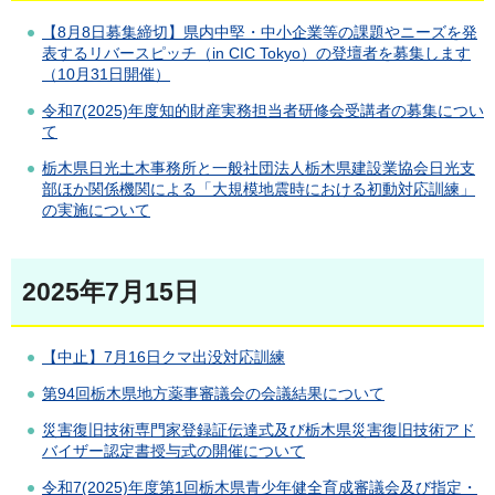
【8月8日募集締切】県内中堅・中小企業等の課題やニーズを発
表するリバースピッチ（in CIC Tokyo）の登壇者を募集します
（10月31日開催）
令和7(2025)年度知的財産実務担当者研修会受講者の募集につい
て
栃木県日光土木事務所と一般社団法人栃木県建設業協会日光支
部ほか関係機関による「大規模地震時における初動対応訓練」
の実施について
2025年7月15日
【中止】7月16日クマ出没対応訓練
第94回栃木県地方薬事審議会の会議結果について
災害復旧技術専門家登録証伝達式及び栃木県災害復旧技術アド
バイザー認定書授与式の開催について
令和7(2025)年度第1回栃木県青少年健全育成審議会及び指定・