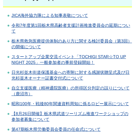
JICA海外協力隊による知事表敬について
令和7年度第1回栃木県高齢者支援計画推進委員会の延期につい
て
栃木県救急医療提供体制のあり方に関する検討委員会（第3回）
の開催について
スタートアップ企業交流イベント「TOCHIGI STAR☆TO UP
NIGHT 2025」一般参加者の事前登録開始！
日光杉並木街道保護基金への寄附に対する感謝状贈呈式及び日
光杉並木オーナー証書交付式について
自立支援医療（精神通院医療）の所得区分判定の誤りについて
（鹿沼市）
昭和100年・戦後80年関連資料周知に係るロビー展示について
【8月26日開催】栃木県武道ツーリズム推進ワークショップの
参加者募集について
第47期栃木県労働委員会委員の任命式について