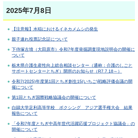
2025年7月8日
【注意報】水稲におけるイネカメムシの発生
親子連れ投票記念証について
下侍塚古墳（大田原市）令和7年度発掘調査現地説明会の開催に
ついて
栃木県介護生産性向上総合相談センター（通称：介護のしごと
サポートセンターとちぎ）開所のお知らせ（R7.7.18～）
令和7(2025)年度第1回とちぎ創生15(いちご)戦略評価会議の開
催について
第1回とちぎ国際戦略協議会の開催について
白鷗大学足利高等学校 ボクシング アジア選手権大会 結果
報告について
「令和7年度とちぎ中高年世代活躍応援プロジェクト協議会」の
開催について