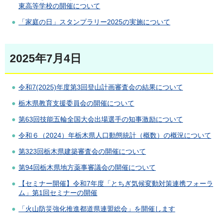
東高等学校の開催について
「家庭の日」スタンプラリー2025の実施について
2025年7月4日
令和7(2025)年度第3回登山計画審査会の結果について
栃木県教育支援委員会の開催について
第63回技能五輪全国大会出場選手の知事激励について
令和６（2024）年栃木県人口動態統計（概数）の概況について
第323回栃木県建築審査会の開催について
第94回栃木県地方薬事審議会の開催について
【セミナー開催】令和7年度「とちぎ気候変動対策連携フォーラ
ム」第1回セミナーの開催
「火山防災強化推進都道県連盟総会」を開催します