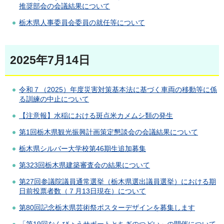
推奨部会の会議結果について
栃木県人事委員会委員の就任等について
2025年7月14日
令和７（2025）年度災害対策基本法に基づく車両の移動等に係
る訓練の中止について
【注意報】水稲における斑点米カメムシ類の発生
第1回栃木県観光振興計画策定懇談会の会議結果について
栃木県シルバー大学校第46期生追加募集
第323回栃木県建築審査会の結果について
第27回参議院議員通常選挙（栃木県選出議員選挙）における期
日前投票者数（７月13日現在）について
第80回記念栃木県芸術祭ポスターデザインを募集します