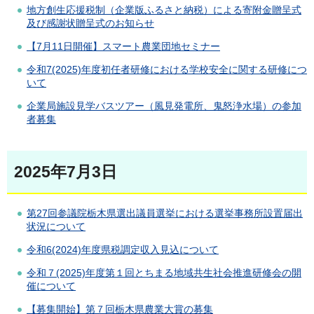
地方創生応援税制（企業版ふるさと納税）による寄附金贈呈式
及び感謝状贈呈式のお知らせ
【7月11日開催】スマート農業団地セミナー
令和7(2025)年度初任者研修における学校安全に関する研修につ
いて
企業局施設見学バスツアー（風見発電所、鬼怒浄水場）の参加
者募集
2025年7月3日
第27回参議院栃木県選出議員選挙における選挙事務所設置届出
状況について
令和6(2024)年度県税調定収入見込について
令和７(2025)年度第１回とちまる地域共生社会推進研修会の開
催について
【募集開始】第７回栃木県農業大賞の募集