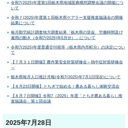
令和7(2025)年度第1回栃木県地域医療構想調整会議の開催につ
いて
令和７(2025)年度第１回栃木県ケアラー支援推進協議会の開催
結果について
毎月勤労統計調査地方調査結果「栃木県の賃金、労働時間及び
雇用の動き（令和7(2025)年5月分）」について
令和7(2025)年度普通交付税等（栃木県内市町分）の決定につい
て
【７月３１日開催】農作業安全対策研修会～熱中症対策研修会
～
栃木県毎月人口推計月報(令和7(2025)年7月1日現在)について
【８月23日開催】とちぎで始める！農ある暮らし体験交流会
【８月７日開催】令和7（2025）年度「とちぎ農ある暮らし推
進協議会」第１回会議
2025年7月28日