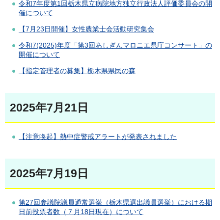
令和7年度第1回栃木県立病院地方独立行政法人評価委員会の開
催について
【7月23日開催】女性農業士会活動研究集会
令和7(2025)年度「第3回あしぎんマロニエ県庁コンサート」の
開催について
【指定管理者の募集】栃木県県民の森
2025年7月21日
【注意喚起】熱中症警戒アラートが発表されました
2025年7月19日
第27回参議院議員通常選挙（栃木県選出議員選挙）における期
日前投票者数（７月18日現在）について