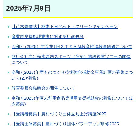
2025年7月9日
【苗木寄贈式】栃木トヨペット・グリーンキャンペーン
産業廃棄物処理業者に対する行政処分
令和7（2025）年度第1回ＳＴＥＡＭ教育推進教員研修について
旅行会社向け栃木県内スポーツ（宿泊）施設視察ツアーの開催
について
令和7(2025)年度ものづくり技術強化補助金事業計画の募集につ
いて(2次募集)
教育委員会臨時会の開催について
令和7(2025)年度未利用食品等活用支援補助金の募集について(2
次募集)
【受講者募集】農村づくり団体立ち上げ講座2025
【受講団体募集】農村づくり団体パワーアップ研修2025