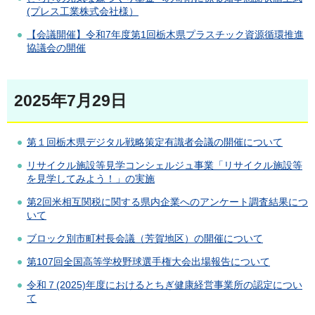
(プレス工業株式会社様）
【会議開催】令和7年度第1回栃木県プラスチック資源循環推進
協議会の開催
2025年7月29日
第１回栃木県デジタル戦略策定有識者会議の開催について
リサイクル施設等見学コンシェルジュ事業「リサイクル施設等
を見学してみよう！」の実施
第2回米相互関税に関する県内企業へのアンケート調査結果につ
いて
ブロック別市町村長会議（芳賀地区）の開催について
第107回全国高等学校野球選手権大会出場報告について
令和７(2025)年度におけるとちぎ健康経営事業所の認定につい
て