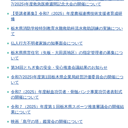
7(2025)年度救急医療週間記念大会の開催について
【受講者募集】令和7（2025）年度農福連携技術支援者育成研
修
栃木県消防学校特別教育水難救助科流水救助訓練の実施につい
て
仏人行方不明者家族の知事面会について
栃木県県営住宅（矢板・大田原地区）の指定管理者の募集につ
いて
第34回とちぎ食の安全・安心推進会議結果のお知らせ
令和7(2025)年度第1回栃木県企業局経営評価委員会の開催につ
いて
令和7（2025）年度献血功労者・骨髄バンク事業功労者表彰式
の開催について
令和７（2025）年度第１回栃木県スポーツ推進審議会の開催結
果について
映画「島守の塔」鑑賞会の開催について