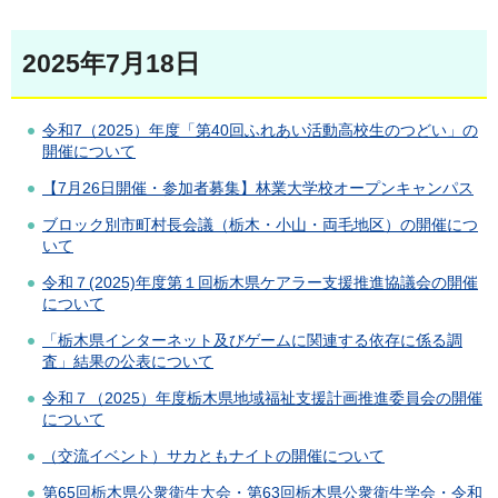
2025年7月18日
令和7（2025）年度「第40回ふれあい活動高校生のつどい」の
開催について
【7月26日開催・参加者募集】林業大学校オープンキャンパス
ブロック別市町村長会議（栃木・小山・両毛地区）の開催につ
いて
令和７(2025)年度第１回栃木県ケアラー支援推進協議会の開催
について
「栃木県インターネット及びゲームに関連する依存に係る調
査」結果の公表について
令和７（2025）年度栃木県地域福祉支援計画推進委員会の開催
について
（交流イベント）サカともナイトの開催について
第65回栃木県公衆衛生大会・第63回栃木県公衆衛生学会・令和