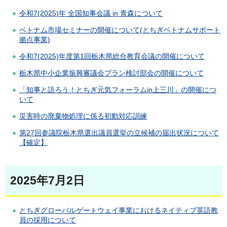
令和7(2025)年 全国知事会議 in 青森について
ベトナム市場セミナーの開催について(とちぎベトナムサポート
拠点事業)
令和7(2025)年度第1回栃木県総合教育会議の開催について
栃木県中小企業振興審議会プラン検討部会の開催について
「知事と語ろう！とちぎ元気フォーラムin上三川」の開催につ
いて
災害時の廃棄物処理に係る初動対応訓練
第27回参議院栃木県選出議員選挙の立候補の届出状況について
【確定】
2025年7月2日
とちぎグローバルゲートウェイ事業におけるネイティブ英語教
員の採用について