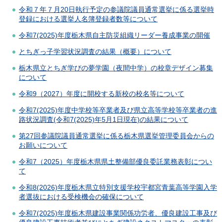
令和７年７月20日執行予定の参議院議員通常選挙に係る選挙時
登録における選挙人名簿登録者数等について
令和7(2025)年度栃木県自主防災組織リーダー養成事業の開催
とちぎっ子学習状況調査の結果（概要）について
栃木県立とちぎ学びの夢学園（夜間中学）の校章デザイン募集
について
令和9（2027）年度に開校する新校の校名等について
令和7(2025)年度中学校等卒業者及び県立高等学校等卒業者の進
路状況調査(令和7(2025)年5月1日現在)の結果について
第27回参議院議員通常選挙に係る栃木県選挙管理委員会からの
お願いについて
令和7（2025）年度栃木県県土整備部優良委託業務表彰につい
て
令和8(2026)年度栃木県立特別支援学校宇都宮青葉高等学園入学
者選抜における受検機会の確保について
令和7(2025)年度栃木県建設事業関係功労者、優良建設工事及び