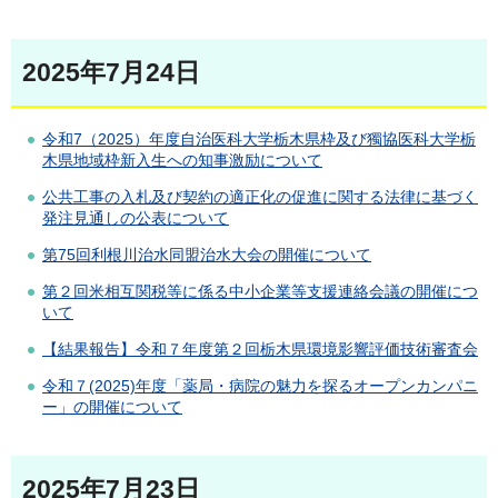
2025年7月24日
令和7（2025）年度自治医科大学栃木県枠及び獨協医科大学栃
木県地域枠新入生への知事激励について
公共工事の入札及び契約の適正化の促進に関する法律に基づく
発注見通しの公表について
第75回利根川治水同盟治水大会の開催について
第２回米相互関税等に係る中小企業等支援連絡会議の開催につ
いて
【結果報告】令和７年度第２回栃木県環境影響評価技術審査会
令和７(2025)年度「薬局・病院の魅力を探るオープンカンパニ
ー」の開催について
2025年7月23日