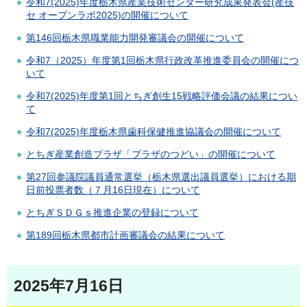
令和7(2025)年度栃木県産業技術センター研究成果発表会(産技
セ オープンラボ2025)の開催について
第146回栃木県職業能力開発審議会の開催について
令和7（2025）年度第1回栃木県行政改革推進委員会の開催につ
いて
令和7(2025)年度第1回とちぎ創生15戦略評価会議の結果につい
て
令和7(2025)年度栃木県歯科保健推進協議会の開催について
とちぎ産業創造プラザ「プラザのつどい」の開催について
第27回参議院議員通常選挙（栃木県選出議員選挙）における期
日前投票者数（７月16日現在）について
とちぎＳＤＧｓ推進企業の登録について
第189回栃木県都市計画審議会の結果について
2025年7月16日