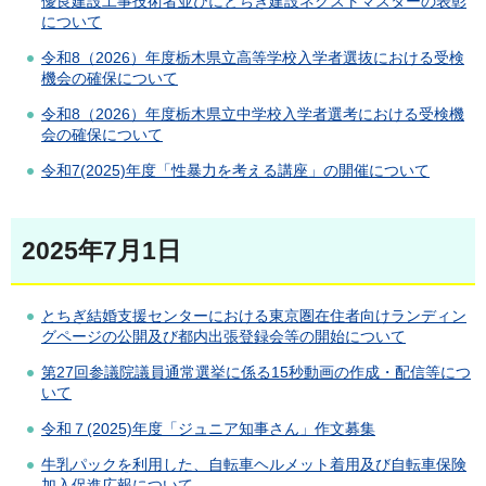
優良建設工事技術者並びにとちぎ建設ネクストマスターの表彰
について
令和8（2026）年度栃木県立高等学校入学者選抜における受検
機会の確保について
令和8（2026）年度栃木県立中学校入学者選考における受検機
会の確保について
令和7(2025)年度「性暴力を考える講座」の開催について
2025年7月1日
とちぎ結婚支援センターにおける東京圏在住者向けランディン
グページの公開及び都内出張登録会等の開始について
第27回参議院議員通常選挙に係る15秒動画の作成・配信等につ
いて
令和７(2025)年度「ジュニア知事さん」作文募集
牛乳パックを利用した、自転車ヘルメット着用及び自転車保険
加入促進広報について