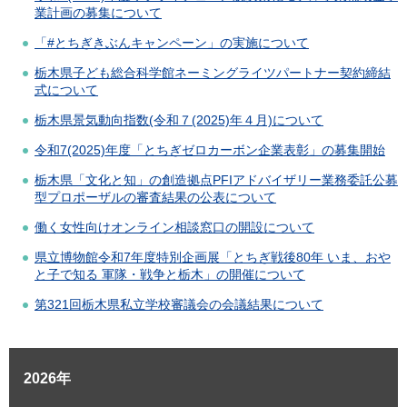
業計画の募集について
「#とちぎきぶんキャンペーン」の実施について
栃木県子ども総合科学館ネーミングライツパートナー契約締結
式について
栃木県景気動向指数(令和７(2025)年４月)について
令和7(2025)年度「とちぎゼロカーボン企業表彰」の募集開始
栃木県「文化と知」の創造拠点PFIアドバイザリー業務委託公募
型プロポーザルの審査結果の公表について
働く女性向けオンライン相談窓口の開設について
県立博物館令和7年度特別企画展「とちぎ戦後80年 いま、おや
と子で知る 軍隊・戦争と栃木」の開催について
第321回栃木県私立学校審議会の会議結果について
2026年