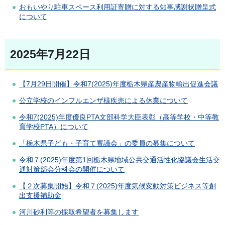
おもいやり駐車スペース利用証寄贈に対する知事感謝状贈呈式
について
2025年7月22日
【7月29日開催】令和7(2025)年度栃木県産農産物輸出促進会議
公立学校のインフルエンザ様疾患による休業について
令和7(2025)年度優良PTA文部科学大臣表彰（高等学校・中等教
育学校PTA）について
「栃木県子ども・子育て審議会」の委員の募集について
令和７(2025)年度第1回栃木県地域公共交通活性化協議会生活交
通対策部会分科会の開催について
【２次募集開始】令和７(2025)年度気候変動対策ビジネス等創
出支援補助金
河川砂利等の採取希望者を募集します