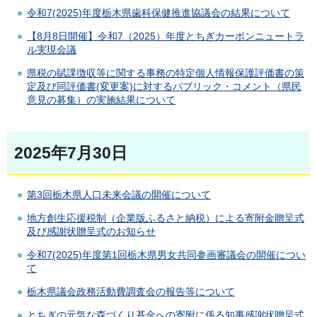
令和7(2025)年度栃木県歯科保健推進協議会の結果について
【8月8日開催】令和7（2025）年度とちぎカーボンニュートラ
ル実現会議
県税の賦課徴収等に関する事務の特定個人情報保護評価書の策
定及び同評価書(変更案)に対するパブリック・コメント（県民
意見の募集）の実施結果について
2025年7月30日
第3回栃木県人口未来会議の開催について
地方創生応援税制（企業版ふるさと納税）による寄附金贈呈式
及び感謝状贈呈式のお知らせ
令和7(2025)年度第1回栃木県男女共同参画審議会の開催につい
て
栃木県議会政務活動費調査会の報告等について
とちぎの元気な森づくり基金への寄附に係る知事感謝状贈呈式