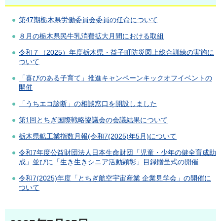
第47期栃木県労働委員会委員の任命について
８月の栃木県民牛乳消費拡大月間における取組
令和７（2025）年度栃木県・益子町防災図上総合訓練の実施に
ついて
「喜びのある子育て」推進キャンペーンキックオフイベントの
開催
「うちエコ診断」の相談窓口を開設しました
第1回とちぎ国際戦略協議会の会議結果について
栃木県鉱工業指数月報(令和7(2025)年5月)について
令和7年度公益財団法人日本生命財団「児童・少年の健全育成助
成」並びに「生き生きシニア活動顕彰」目録贈呈式の開催
令和7(2025)年度「とちぎ航空宇宙産業 企業見学会」の開催に
ついて