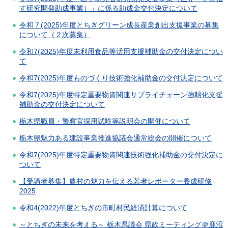
す研究開発助成事業）」に係る助成金交付決定について
令和７(2025)年度とちぎグリーン成長産業創出支援事業の募集
について（２次募集）
令和7(2025)年度未利用食品等活用支援補助金の交付決定につい
て
令和7(2025)年度ものづくり技術強化補助金の交付決定について
令和7(2025)年度特定重要物資関連サプライチェーン強靱化支援
補助金の交付決定について
栃木県職員・警察官採用試験等説明会の開催について
栃木県魅力ある建設事業推進協議会通常総会の開催について
令和7(2025)年度特定重要物資関連技術強化補助金の交付決定に
ついて
【受講者募集】農村の魅力を伝える若者レポーター養成研修
2025
令和4(2022)年度とちぎの市町村民経済計算について
～とちぎの未来を考える～ 栃木県議会 県政ミーティング＠鹿沼