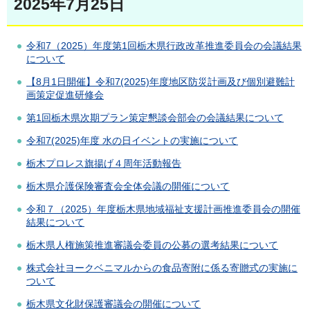
2025年7月25日
令和7（2025）年度第1回栃木県行政改革推進委員会の会議結果
について
【8月1日開催】令和7(2025)年度地区防災計画及び個別避難計
画策定促進研修会
第1回栃木県次期プラン策定懇談会部会の会議結果について
令和7(2025)年度 水の日イベントの実施について
栃木プロレス旗揚げ４周年活動報告
栃木県介護保険審査会全体会議の開催について
令和７（2025）年度栃木県地域福祉支援計画推進委員会の開催
結果について
栃木県人権施策推進審議会委員の公募の選考結果について
株式会社ヨークベニマルからの食品寄附に係る寄贈式の実施に
ついて
栃木県文化財保護審議会の開催について