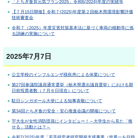
「とちぎ食育元気プラン2025」令和6(2024)年度の実績等
【７月15日開催】令和７(2025)年度第２回栃木県環境影響評価
技術審査会
令和７（2025）年度災害対策基本法に基づく車両の移動等に係
る訓練の実施について
2025年7月7日
公立学校のインフルエンザ様疾患による休業について
第27回参議院議員通常選挙（栃木県選出議員選挙）における期
日前投票者数（７月６日現在）について
駐日シンガポール大使による知事表敬について
第34回とちぎ食の安全・安心推進会議の開催について
宇大生が女性消防団員にインタビュー！～大学生から見た「推
せる」活動とは？～
令和7(2025)年度「若手研究者研究開発支援事業（世界一を目指