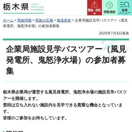
栃木県
緊急・防災
検索
閲覧補助
メニュー
ホーム
>
県政情報
>
県政の広報
>
報道発表
> 企業局施設見学バスツアー（風見
発電所、鬼怒浄水場）の参加者募集
2025年7月4日発表
企業局施設見学バスツアー（風見
発電所、鬼怒浄水場）の参加者募
集
栃木県企業局が運営する風見発電所、鬼怒浄水場の施設見学バスツ
アーを開催します。
普段は立ち入れない施設内を見学できる貴重な機会となっていま
す。
皆様のご参加をお待ちしています。