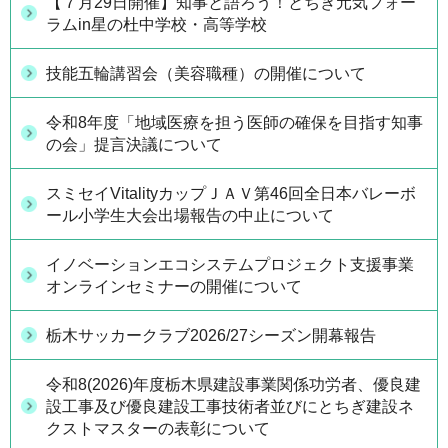
【７月29日開催】知事と語ろう！とちぎ元気フォー
ラムin星の杜中学校・高等学校
技能五輪講習会（美容職種）の開催について
令和8年度「地域医療を担う医師の確保を目指す知事
の会」提言決議について
スミセイVitalityカップＪＡＶ第46回全日本バレーボ
ール小学生大会出場報告の中止について
イノベーションエコシステムプロジェクト支援事業
オンラインセミナーの開催について
栃木サッカークラブ2026/27シーズン開幕報告
令和8(2026)年度栃木県建設事業関係功労者、優良建
設工事及び優良建設工事技術者並びにとちぎ建設ネ
クストマスターの表彰について