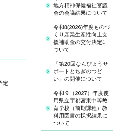
地方精神保健福祉審議
会の会議結果について
令和8(2026)年度ものづ
くり産業生産性向上支
援補助金の交付決定に
ついて
「第20回なんびょうサ
ポートとちぎのつど
い」の開催について
予定
令和９（2027）年度使
用県立宇都宮東中等教
育学校（前期課程）教
科用図書の採択結果に
ついて