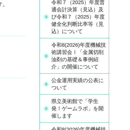
令和７（2025）年度普
す。
通会計決算（見込）及
び令和７（2025）年度
健全化判断比率等（見
込）について
令和8(2026)年度機械技
術講習会Ⅰ「金属切削
油剤の基礎＆事例紹
介」の開催について
公金運用実績の公表に
ついて
県立美術館で「学生
発！ゲームラボ」を開
催します
令和8(2026)年度機械技