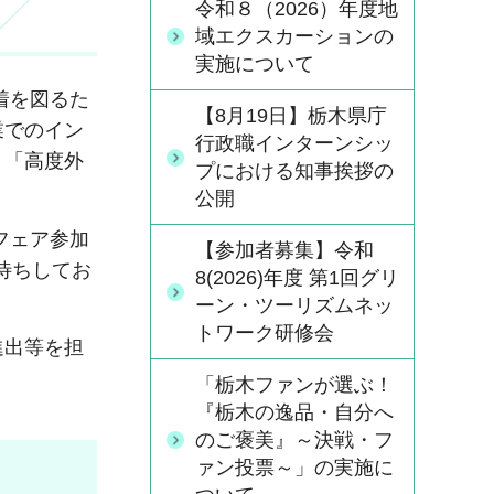
令和８（2026）年度地
域エクスカーションの
実施について
着を図るた
【8月19日】栃木県庁
業でのイン
行政職インターンシッ
う「高度外
プにおける知事挨拶の
公開
フェア参加
【参加者募集】令和
待ちしてお
8(2026)年度 第1回グリ
ーン・ツーリズムネッ
トワーク研修会
進出等を担
「栃木ファンが選ぶ！
『栃木の逸品・自分へ
のご褒美』～決戦・フ
ァン投票～」の実施に