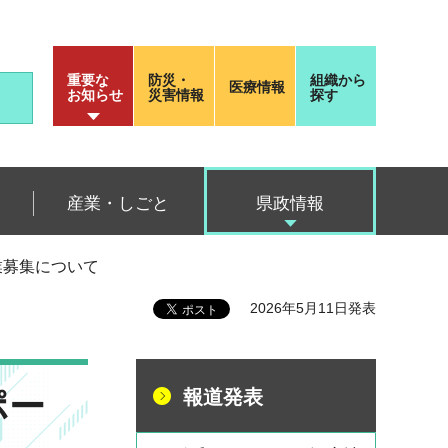
重要な
防災・
組織から
医療情報
お知らせ
災害情報
探す
産業・しごと
県政情報
業募集について
2026年5月11日発表
ポー
報道発表