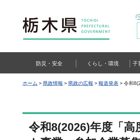
栃木県
防災・安全
くらし・環境
子
ホーム
>
県政情報
>
県政の広報
>
報道発表
> 令和
令和8(2026)年度