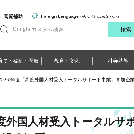
閲覧補助
Foreign Language
（がいこくじんのみなさんへ）
育て・福祉・医療
教育・文化
社会基盤
8(2026)年度「高度外国人材受入トータルサポート事業」参加企
「高度外国人材受入トータルサ