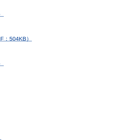
）
：504KB）
）
）