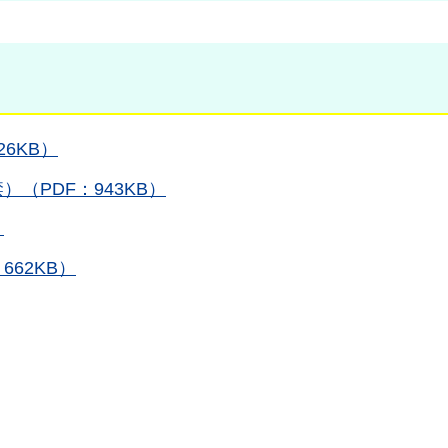
6KB）
（PDF：943KB）
）
62KB）