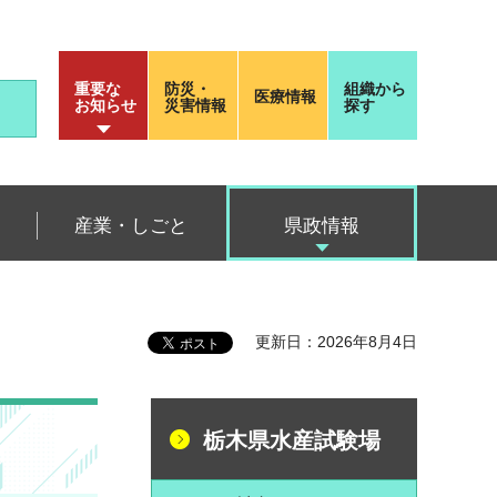
重要な
防災・
組織から
医療情報
お知らせ
災害情報
探す
産業・しごと
県政情報
更新日：2026年8月4日
栃木県水産試験場