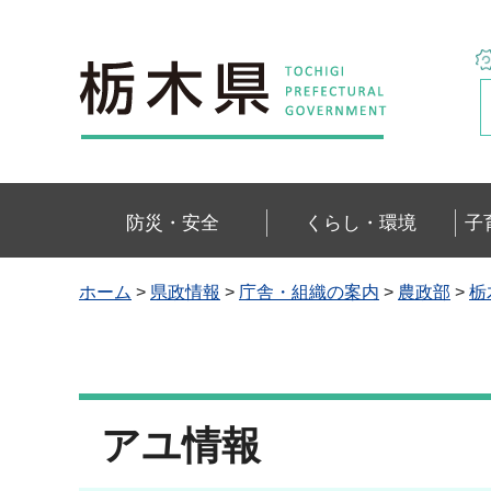
栃木県
防災・安全
くらし・環境
子
ホーム
>
県政情報
>
庁舎・組織の案内
>
農政部
>
栃
アユ情報