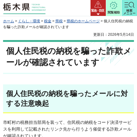
栃木県
緊急・防災
検索
閲覧補助
メニュー
ホーム
>
くらし・環境
>
税金
>
県税
>
県税のホームページ
> 個人住民税の納税
を騙った詐欺メールが確認されています
更新日：2026年5月14日
個人住民税の納税を騙った詐欺メ
ールが確認されています
個人住民税の納税を騙ったメールに対
する注意喚起
市町村の税務担当部局を装って、住民税の納税をコード決済サービ
スを利用して記載されたリンク先から行うよう催促する詐欺メール
が確認されています。