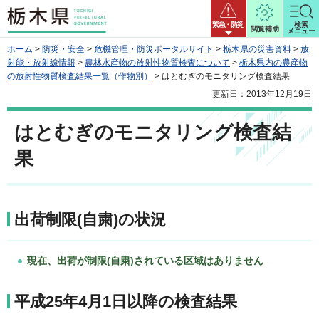
栃木県
緊急・防災
検索
閲覧補助
メニュー
ホーム
>
防災・安全
>
危機管理・防災ポータルサイト
>
栃木県の災害資料
>
放
射能・放射線情報
>
農林水産物の放射性物質検査について
>
栃木県内の農産物
の放射性物質検査結果一覧（作物別）
> はとむぎのモニタリング検査結果
更新日：2013年12月19日
はとむぎのモニタリング検査結
果
出荷制限(自粛)の状況
現在、出荷が制限(自粛)されている区域はありません
平成25年4月1日以降の検査結果