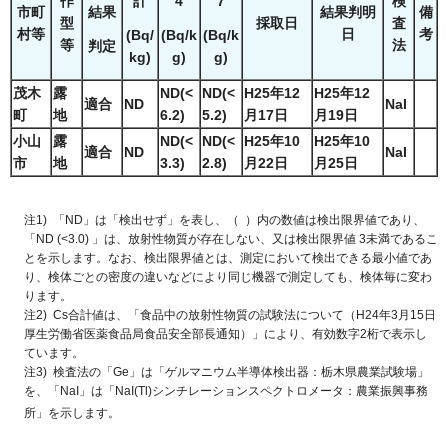
作
計
4
7
検
市町
結果
結果判明
備
型
採取日
査
村等
日
考
(Bq/
(Bq/k
(Bq/k
等
法
判定
kg)
g)
g)
茂木
露
ND(<
ND(<
H25年12
H25年12
適合
ND
NaI
町
地
6.2)
5.2)
月17日
月19日
小山
露
ND(<
ND(<
H25年10
H25年10
適合
ND
NaI
市
地
3.3)
2.8)
月22日
月25日
注1) 「ND」は「検出せず」を表し、（ ）内の数値は検出限界値であり、
「ND (<3.0) 」は、放射性物質が存在しない、又は検出限界値 3未満であるこ
とを示します。なお、検出限界値とは、測定において検出できる最小値であ
り、検体ごとの密度の違いなどにより同じ機器で測定しても、検体毎に変わ
ります。
注2) Cs合計値は、「食品中の放射性物質の試験法について（H24年3月15日
厚生労働省医薬食品局食品安全部長通知）」により、有効数字2桁で表示し
ています。
注3) 検査法の「Ge」は「ゲルマニウム半導体検出器：栃木県農業試験場」
を、「NaI」は「NaI(Tl)シンチレーションスペクトロメータ：農業振興事務
所」を示します。