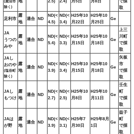
地
2.5)
2.4)
月5日
月8日
で採
(鹿沼市
除く)
取
露
ND(<
ND(<
H25年10
H25年10
足利市
適合
ND
Ge
地
4.5)
3.4)
月22日
月25日
上三
JA
露
ND(<
ND(<
H25年10
H25年10
川町
うつの
適合
ND
Ge
地
5.4)
3.3)
月15日
月18日
で採
みや
取
矢板
JAし
露
ND(<
ND(<
H25年10
H25年10
市
おのや
適合
ND
Ge
地
3.9)
3.4)
月15日
月18日
で採
(塩谷町
除く)
取
壬生
JAし
露
ND(<
ND(<
H25年10
H25年10
町
適合
ND
Ge
もつけ
地
2.7)
2.5)
月8日
月11日
で採
取
益子
JAは
露
ND(<
ND(<
H25年7
H25年8月
町
適合
ND
Ge
が野
地
3.9)
3.1)
月30日
1日
で採
取