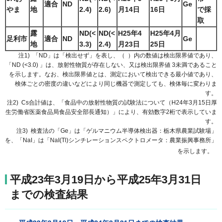
適合
ND
Ge
やま
地
2.4)
2.6)
月14日
16日
で採
取
露
ND(<
ND(<
H25年4
H25年4月
足利市
適合
ND
Ge
地
3.3)
2.4)
月23日
25日
注1) 「ND」は「検出せず」を表し、（ ）内の数値は検出限界値であり、
「ND (<3.0) 」は、放射性物質が存在しない、又は検出限界値 3未満であること
を示します。なお、検出限界値とは、測定において検出できる最小値であり、
検体ごとの密度の違いなどにより同じ機器で測定しても、検体毎に変わりま
す。
注2) Cs合計値は、「食品中の放射性物質の試験法について（H24年3月15日厚
生労働省医薬食品局食品安全部長通知）」により、有効数字2桁で表示していま
す。
注3) 検査法の「Ge」は「ゲルマニウム半導体検出器：栃木県農業試験場」
を、「NaI」は「NaI(Tl)シンチレーションスペクトロメータ：農業振興事務所」
を示します。
平成23年3月19日から平成25年3月31日
までの検査結果