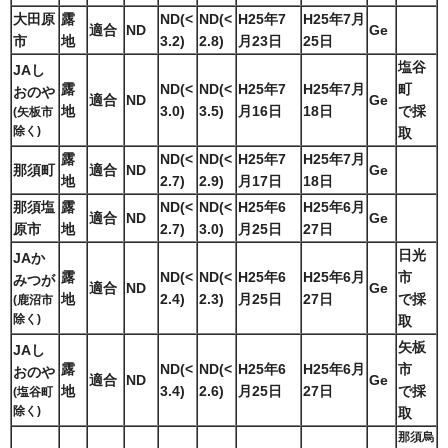
大田原
露
ND(<
ND(<
H25年7
H25年7月
適合
ND
Ge
市
地
3.2)
2.8)
月23日
25日
塩谷
JAし
露
ND(<
ND(<
H25年7
H25年7月
町
おのや
適合
ND
Ge
地
3.0)
3.5)
月16日
18日
で採
(矢板市
除く)
取
露
ND(<
ND(<
H25年7
H25年7月
那須町
適合
ND
Ge
地
2.7)
2.9)
月17日
18日
那須塩
露
ND(<
ND(<
H25年6
H25年6月
適合
ND
Ge
原市
地
2.7)
3.0)
月25日
27日
日光
JAか
露
ND(<
ND(<
H25年6
H25年6月
市
みつが
適合
ND
Ge
地
2.4)
2.3)
月25日
27日
で採
(鹿沼市
除く)
取
矢板
JAし
露
ND(<
ND(<
H25年6
H25年6月
市
おのや
適合
ND
Ge
地
3.4)
2.6)
月25日
27日
で採
(塩谷町
除く)
取
那須烏