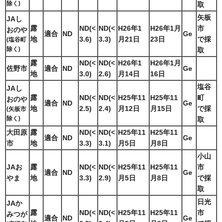
除く)
取
矢板
JAし
露
ND(<
ND(<
H26年1
H26年1月
市
おのや
適合
ND
Ge
地
3.6)
3.3)
月21日
23日
で採
(塩谷町
除く)
取
露
ND(<
ND(<
H26年1
H26年1月
佐野市
適合
ND
Ge
地
3.0)
2.6)
月14日
16日
塩谷
JAし
露
ND(<
ND(<
H25年11
H25年11
町
おのや
適合
ND
Ge
地
2.5)
2.4)
月12日
月15日
で採
(矢板市
除く)
取
大田原
露
ND(<
ND(<
H25年11
H25年11
適合
ND
Ge
市
地
3.3)
3.1)
月5日
月8日
小山
JAお
露
ND(<
ND(<
H25年11
H25年11
市
適合
ND
Ge
やま
地
3.3)
2.9)
月5日
月8日
で採
取
日光
JAか
露
ND(<
ND(<
H25年11
H25年11
市
みつが
適合
ND
Ge