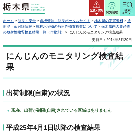
栃木県
緊急・防災
検索
閲覧補助
メニュー
ホーム
>
防災・安全
>
危機管理・防災ポータルサイト
>
栃木県の災害資料
>
放
射能・放射線情報
>
農林水産物の放射性物質検査について
>
栃木県内の農産物
の放射性物質検査結果一覧（作物別）
> にんじんのモニタリング検査結果
更新日：2014年3月20日
にんじんのモニタリング検査結
果
出荷制限(自粛)の状況
現在、出荷が制限(自粛)されている区域はありません
平成25年4月1日以降の検査結果