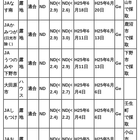
山市
JAな
露
ND(<
ND(<
H25年6
H25年6月
適合
ND
Ge
で採
す南
地
2.9)
2.6)
月18日
20日
取
鹿沼
JAか
露
ND(<
ND(<
H25年6
H25年6月
市
みつが
適合
ND
Ge
地
2.9)
3.0)
月11日
13日
で採
(日光市
除く)
取
JA
下野
うつの
露
ND(<
ND(<
H25年6
H25年6月
市
適合
ND
Ge
みや
地
2.4)
2.9)
月11日
13日
で採
下野市
取
ハ
大田原
ND(<
ND(<
H25年6
H25年6月
ウ
適合
ND
Ge
市
2.4)
2.7)
月4日
6日
ス
壬生
JAし
露
ND(<
ND(<
H25年6
H25年6月
町
適合
ND
Ge
もつけ
地
2.4)
2.2)
月4日
6日
で採
取
小山
JAお
露
ND(<
ND(<
H25年5
H25年5月
市