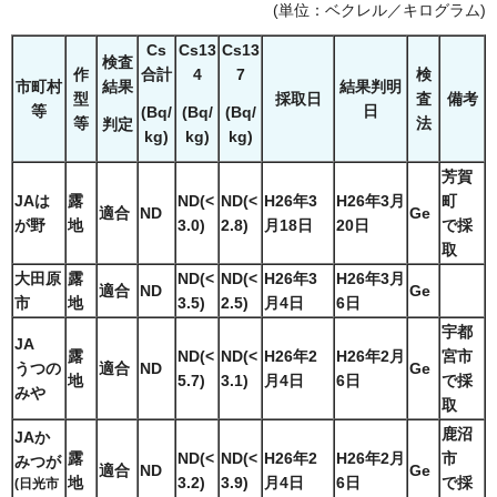
(単位：ベクレル／キログラム)
Cs
Cs13
Cs13
検査
作
合計
4
7
検
市町村
結果
結果判明
型
採取日
査
備考
等
日
(Bq/
(Bq/
(Bq/
等
法
判定
kg)
kg)
kg)
芳賀
JAは
露
ND(<
ND(<
H26年3
H26年3月
町
適合
ND
Ge
が野
地
3.0)
2.8)
月18日
20日
で採
取
大田原
露
ND(<
ND(<
H26年3
H26年3月
適合
ND
Ge
市
地
3.5)
2.5)
月4日
6日
宇都
JA
露
ND(<
ND(<
H26年2
H26年2月
宮市
うつの
適合
ND
Ge
地
5.7)
3.1)
月4日
6日
で採
みや
取
鹿沼
JAか
露
ND(<
ND(<
H26年2
H26年2月
市
みつが
適合
ND
Ge
地
3.2)
3.9)
月4日
6日
で採
(日光市