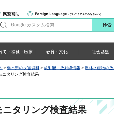
閲覧補助
Foreign Language
（がいこくじんのみなさんへ）
育て・福祉・医療
教育・文化
社会基盤
ト
>
栃木県の災害資料
>
放射能・放射線情報
>
農林水産物の放
のモニタリング検査結果
モニタリング検査結果