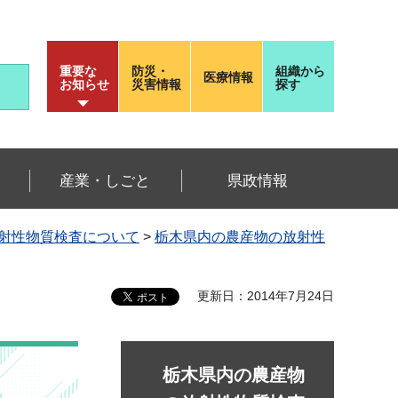
重要な
防災・
組織から
医療情報
お知らせ
災害情報
探す
産業・しごと
県政情報
射性物質検査について
>
栃木県内の農産物の放射性
更新日：2014年7月24日
栃木県内の農産物