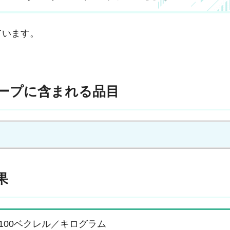
ています。
ープに含まれる品目
果
0ベクレル／キログラム