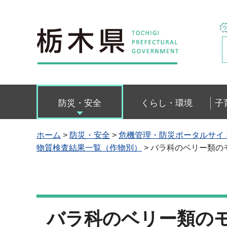
栃木県
防災・安全
くらし・環境
子
ホーム
>
防災・安全
>
危機管理・防災ポータルサイ
物質検査結果一覧（作物別）
> バラ科のベリー類
バラ科のベリー類の