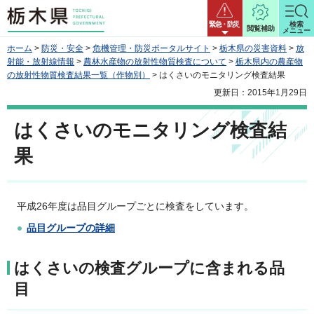
栃木県
緊急・防災
検索
閲覧補助
メニュー
ホーム
>
防災・安全
>
危機管理・防災ポータルサイト
>
栃木県の災害資料
>
放
射能・放射線情報
>
農林水産物の放射性物質検査について
>
栃木県内の農産物
の放射性物質検査結果一覧（作物別）
> はくさいのモニタリング検査結果
更新日：2015年1月29日
はくさいのモニタリング検査結
果
平成26年度は品目グループごとに検査をしています。
品目グループの詳細
はくさいの検査グループに含まれる品
目