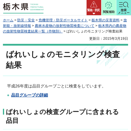
栃木県
緊急・防災
検索
閲覧補助
メニュー
ホーム
>
防災・安全
>
危機管理・防災ポータルサイト
>
栃木県の災害資料
>
放
射能・放射線情報
>
農林水産物の放射性物質検査について
>
栃木県内の農産物
の放射性物質検査結果一覧（作物別）
> ばれいしょのモニタリング検査結果
更新日：2015年3月19日
ばれいしょのモニタリング検査
結果
平成26年度は品目グループごとに検査をしています。
品目グループの詳細
ばれいしょの検査グループに含まれる
品目