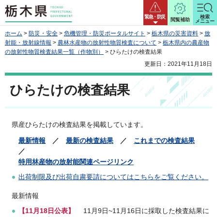
栃木県
緊急・防災
検索
閲覧補助
メニュー
ホーム
>
防災・安全
>
危機管理・防災ポータルサイト
>
栃木県の災害資料
>
放
射能・放射線情報
>
農林水産物の放射性物質検査について
>
栃木県内の農産物
の放射性物質検査結果一覧（作物別）
> ひらたけの検査結果
更新日：2021年11月18日
ひらたけの検査結果
県
産ひらたけの検査結果を掲載しています。
最新情報
／
最新の検査結果
／
これまでの検査結果
／
特用林産物の放射能関連ページリンク
出荷制限及び出荷自粛要請についてはこちらをご覧ください。
最
新情報
【11月18
日公表】
11月9日~11月16日に採取した検査結果に