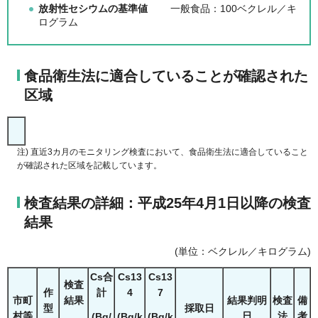
放射性セシウムの基準値
一般食品：100ベクレル／キ
ログラム
食品衛生法に適合していることが確認された
区域
注) 直近3カ月のモニタリング検査において、食品衛生法に適合していること
が確認された区域を記載しています。
検査結果の詳細：平成25年4月1日以降の検査
結果
(単位：ベクレル／キログラム)
Cs合
Cs13
Cs13
検査
作
計
4
7
市町
結果
結果判明
検査
備
型
採取日
村等
日
法
考
(Bq/
(Bq/k
(Bq/k