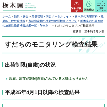
栃木県
緊急・防災
検索
閲覧補助
メニュー
ホーム
>
防災・安全
>
危機管理・防災ポータルサイト
>
栃木県の災害資料
>
放
射能・放射線情報
>
農林水産物の放射性物質検査について
>
栃木県内の農産物
の放射性物質検査結果一覧（作物別）
> すだちのモニタリング検査結果
更新日：2014年3月14日
すだちのモニタリング検査結果
出荷制限(自粛)の状況
現在、出荷が制限(自粛)されている区域はありません
平成25年4月1日以降の検査結果