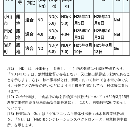
等
判定
kg)
g)
g)
小山
露
ND(<
ND(<
H25年11
H25年11
適合
ND
NaI
市
地
5.6)
5.0)
月5日
月8日
日光
露
ND(<
H25年10
H25年10
適合
4.8
4.84
NaI
市
地
2.8)
月1日
月3日
岩舟
露
ND(<
ND(<
H25年9月
H25年9月
適合
ND
Ge
町
地
6.8)
7.0)
10日
13日
注1) 「ND」は「検出せず」を表し、（ ）内の数値は検出限界値であり、
「ND (<3.0) 」は、放射性物質が存在しない、又は検出限界値 3未満であるこ
とを示します。なお、検出限界値とは、測定において検出できる最小値であ
り、検体ごとの密度の違いなどにより同じ機器で測定しても、検体毎に変わ
ります。
注2) Cs合計値は、「食品中の放射性物質の試験法について（H24年3月15日
厚生労働省医薬食品局食品安全部長通知）」により、有効数字2桁で表示し
ています。
注3) 検査法の「Ge」は「ゲルマニウム半導体検出器：栃木県農業試験場」
を、「NaI」は「NaI(Tl)シンチレーションスペクトロメータ：農業振興事務
所」を示します。