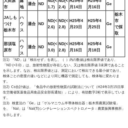
大田原
露
ND(<
ND(<
H25年5
H25年5
適合
ND
Ge
市
地
1.7)
2.4)
月14日
月16日
栃木
JAしも
ハ
ND(<
ND(<
H25年4
H25年4
市
つけ
ウ
適合
ND
Ge
2.6)
2.8)
月23日
月25日
で採
栃木市
ス
取
ハ
那須塩
ND(<
ND(<
H25年4
H25年4
ウ
適合
ND
Ge
原市
3.0)
2.8)
月16日
月18日
ス
注1) 「ND」は「検出せず」を表し、（ ）内の数値は検出限界値であり、
「ND (<3.0) 」は、放射性物質が存在しない、又は検出限界値 3未満であること
を示します。なお、検出限界値とは、測定において検出できる最小値であり、
検体ごとの密度の違いなどにより同じ機器で測定しても、検体毎に変わりま
す。
注2) Cs合計値は、「食品中の放射性物質の試験法について（H
24年3月15日厚
生労働省医薬食品局食品安全部長通知）」により、有効数字2桁で表示していま
す。
注3) 検査法の「Ge」は「ゲルマニウム半導体検出器：栃木県農業試験場」
を、「NaI」は「NaI(Tl)シンチレーションスペクトロメータ：農業振興事務所」
を示します。