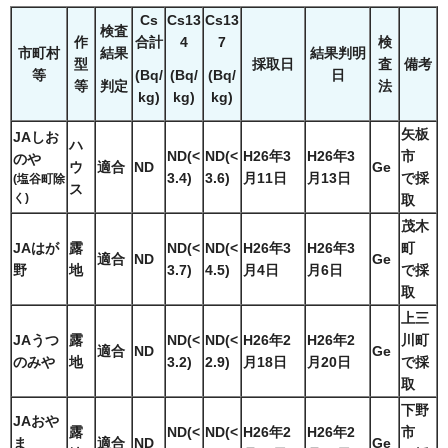
Cs
Cs13
Cs13
検査
作
合計
4
7
検
市町村
結果
結果判明
型
採取日
査
備考
等
日
(Bq/
(Bq/
(Bq/
等
法
判定
kg)
kg)
kg)
矢板
JAしお
ハ
ND(<
ND(<
H26年3
H26年3
市
のや
ウ
適合
ND
Ge
3.4)
3.6)
月11日
月13日
で採
(塩谷町除
ス
く)
取
茂木
JAはが
露
ND(<
ND(<
H26年3
H26年3
町
適合
ND
Ge
野
地
3.7)
4.5)
月4日
月6日
で採
取
上三
JAうつ
露
ND(<
ND(<
H26年2
H26年2
川町
適合
ND
Ge
のみや
地
3.2)
2.9)
月18日
月20日
で採
取
下野
JAおや
露
ND(<
ND(<
H26年2
H26年2
市
ま
適合
ND
Ge