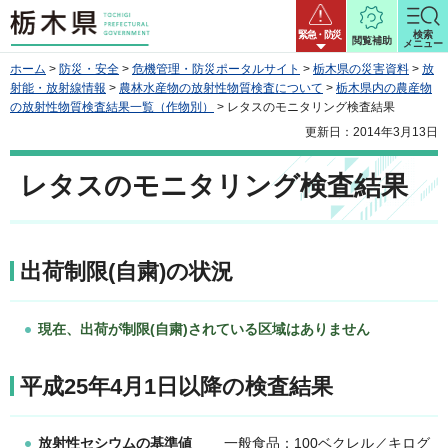
栃木県
緊急・防災
検索
閲覧補助
メニュー
ホーム
>
防災・安全
>
危機管理・防災ポータルサイト
>
栃木県の災害資料
>
放
射能・放射線情報
>
農林水産物の放射性物質検査について
>
栃木県内の農産物
の放射性物質検査結果一覧（作物別）
> レタスのモニタリング検査結果
更新日：2014年3月13日
レタスのモニタリング検査結果
出荷制限(自粛)の状況
現在、出荷が制限(自粛)されている区域はありません
平成25年4月1日以降の検査結果
放射性セシウムの基準値
一般食品：100ベクレル／キログ