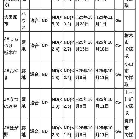
く)
取
ハ
大田原
ND(<
ND(<
H25年10
H25年11
ウ
適合
ND
Ge
市
5.3)
3.3)
月28日
月1日
ス
栃木
JAしも
露
ND(<
ND(<
H25年10
H25年10
市
つけ
適合
ND
Ge
地
2.4)
2.7)
月15日
月18日
で採
栃木市
取
小山
JAおや
露
ND(<
ND(<
H25年10
H25年10
市
適合
ND
Ge
ま
地
1.8)
2.4)
月8日
月11日
で採
取
上三
JAうつ
露
ND(<
ND(<
H25年10
H25年10
川町
適合
ND
Ge
のみや
地
1.8)
2.5)
月8日
月11日
で採
取
真岡
JAはが
露
ND(<
ND(<
H25年10
H25年10
市
適合
ND
Ge
野
地
2.5)
1.9)
月8日
月11日
で採