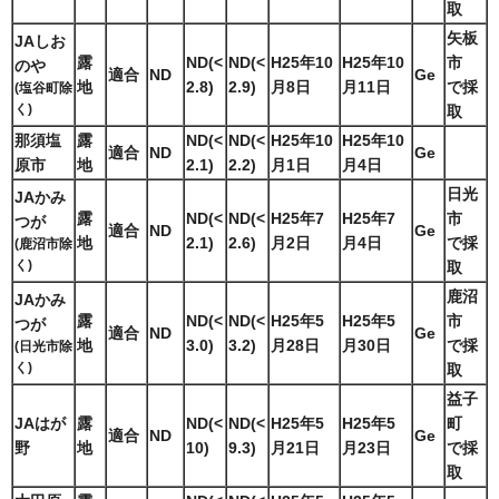
取
矢板
JAしお
露
ND(<
ND(<
H25年10
H25年10
市
のや
適合
ND
Ge
地
2.8)
2.9)
月8日
月11日
で採
(塩谷町除
く)
取
那須塩
露
ND(<
ND(<
H25年10
H25年10
適合
ND
Ge
原市
地
2.1)
2.2)
月1日
月4日
日光
JAかみ
露
ND(<
ND(<
H25年7
H25年7
市
つが
適合
ND
Ge
地
2.1)
2.6)
月2日
月4日
で採
(鹿沼市除
く)
取
鹿沼
JAかみ
露
ND(<
ND(<
H25年5
H25年5
市
つが
適合
ND
Ge
地
3.0)
3.2)
月28日
月30日
で採
(日光市除
く)
取
益子
JAはが
露
ND(<
ND(<
H25年5
H25年5
町
適合
ND
Ge
野
地
10)
9.3)
月21日
月23日
で採
取