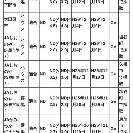
地
3.0)
3.7)
月12日
月13日
で採
下野市
取
ハ
大田原
ND(<
ND(<
H26年2
H26年2
ウ
適合
ND
Ge
市
4.5)
4.8)
月4日
月6日
ス
塩谷
JAしお
ハ
ND(<
ND(<
H26年2
H26年2
町
のや
ウ
適合
ND
Ge
2.6)
2.9)
月4日
月6日
で採
(矢板市除
ス
く)
取
矢板
JAしお
ハ
ND(<
ND(<
H25年12
H25年12
市
のや
ウ
適合
ND
Ge
3.2)
3.6)
月17日
月19日
で採
(塩谷町除
ス
く)
取
塩谷
JAしお
露
ND(<
ND(<
H25年11
H25年11
町
のや
適合
ND
Ge
地
2.8)
2.3)
月26日
月29日
で採
(矢板市除
く)
取
鹿沼
JAかみ
露
ND(<
ND(<
H25年10
H25年11
市
つが
適合
ND
Ge
地
2.7)
3.0)
月29日
月1日
で採
(日光市除