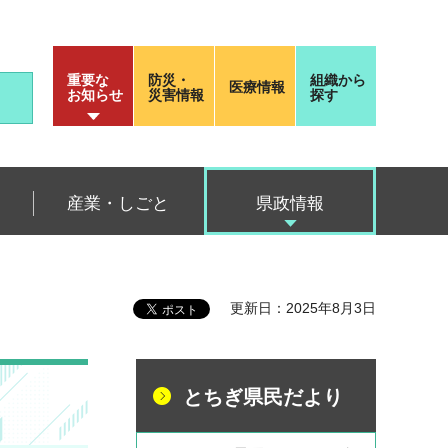
重要な
防災・
組織から
医療情報
お知らせ
災害情報
探す
産業・しごと
県政情報
更新日：2025年8月3日
とちぎ県民だより