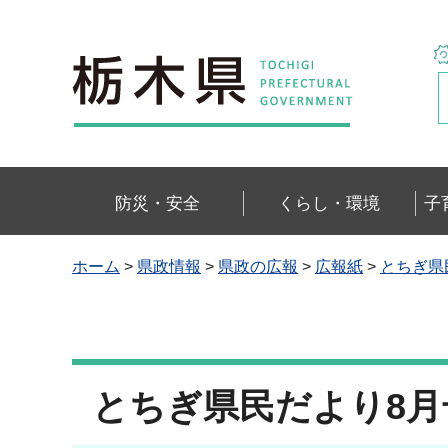
栃木県
防災・安全
くらし・環境
子
ホーム
>
県政情報
>
県政の広報
>
広報紙
>
とちぎ県
とちぎ県民だより8月