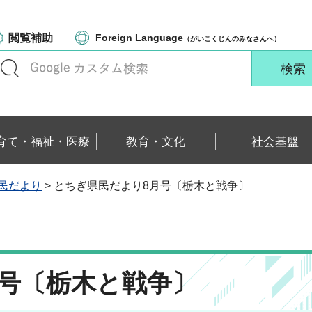
閲覧補助
Foreign Language
（がいこくじんのみなさんへ）
育て・福祉・医療
教育・文化
社会基盤
民だより
> とちぎ県民だより8月号〔栃木と戦争〕
号〔栃木と戦争〕