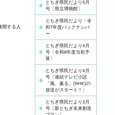
とちぎ県民だより5月
号〔県立博物館〕
とちぎ県民だより・令
疎開する人
和7年度バックナンバ
ー
とちぎ県民だより4月
号〔令和8年度当初予
算〕
とちぎ県民だより4月
号〔連続テレビ小説
「風、薫る」(NHK)の
放送がスタート！〕
とちぎ県民だより3月
号〔新とちぎ未来創造
プラン〕