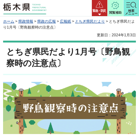
栃木県
緊急・防災
検索
閲覧補助
メニュー
ホーム
>
県政情報
>
県政の広報
>
広報紙
>
とちぎ県民だより
> とちぎ県民だよ
り1月号〔野鳥観察時の注意点〕
更新日：2024年1月3日
とちぎ県民だより1月号〔野鳥観
察時の注意点〕