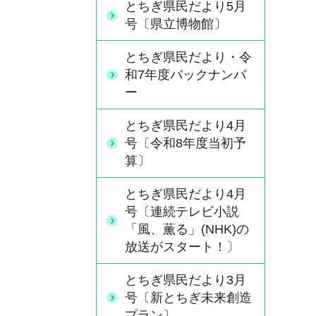
とちぎ県民だより5月
号〔県立博物館〕
とちぎ県民だより・令
和7年度バックナンバ
ー
とちぎ県民だより4月
号〔令和8年度当初予
算〕
とちぎ県民だより4月
号〔連続テレビ小説
「風、薫る」(NHK)の
放送がスタート！〕
とちぎ県民だより3月
号〔新とちぎ未来創造
プラン〕