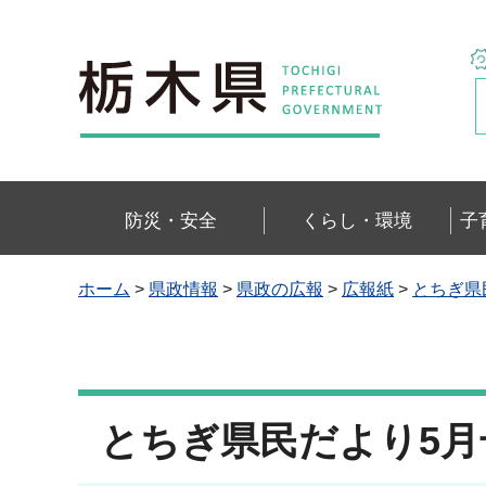
栃木県
防災・安全
くらし・環境
子
ホーム
>
県政情報
>
県政の広報
>
広報紙
>
とちぎ県
とちぎ県民だより5月