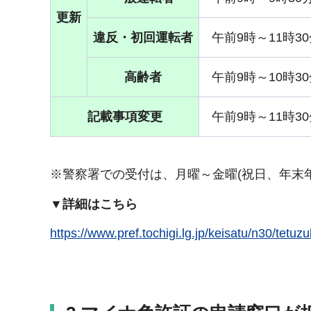
更新
違反・初回運転者
午前9時～11時3
高齢者
午前9時～10時3
記載事項変更
午前9時～11時3
※警察署での受付は、月曜～金曜(祝日、年末
▼詳細はこちら
https://www.pref.tochigi.lg.jp/keisatu/n30/tetuzu