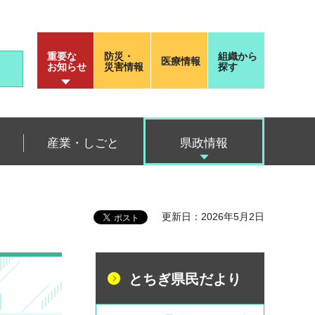
重要な
防災・
組織から
医療情報
お知らせ
災害情報
探す
産業・しごと
県政情報
更新日：2026年5月2日
とちぎ県民だより