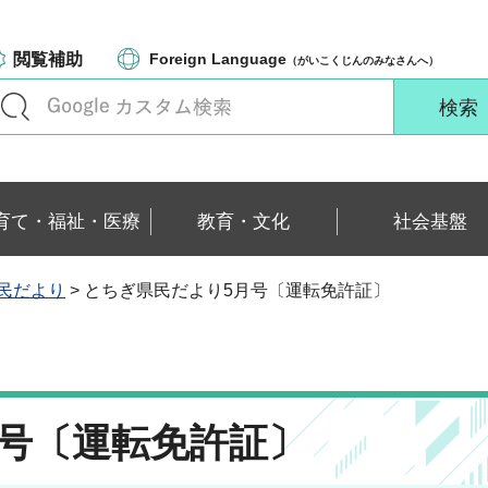
閲覧補助
Foreign Language
（がいこくじんのみなさんへ）
育て・福祉・医療
教育・文化
社会基盤
民だより
> とちぎ県民だより5月号〔運転免許証〕
号〔運転免許証〕