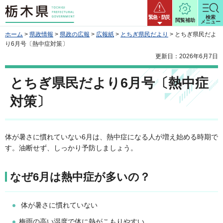
栃木県
緊急・防災
検索
閲覧補助
メニュー
ホーム
>
県政情報
>
県政の広報
>
広報紙
>
とちぎ県民だより
> とちぎ県民だよ
り6月号〔熱中症対策〕
更新日：2026年6月7日
とちぎ県民だより6月号〔熱中症
対策〕
体が暑さに慣れていない6月は、熱中症になる人が増え始める時期で
す。油断せず、しっかり予防しましょう。
なぜ6月は熱中症が多いの？
体が暑さに慣れていない
梅雨の高い湿度で体に熱がこもりやすい