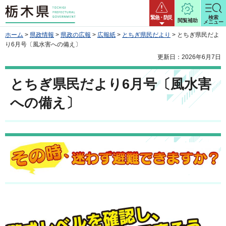
栃木県
緊急・防災
検索
閲覧補助
メニュー
ホーム
>
県政情報
>
県政の広報
>
広報紙
>
とちぎ県民だより
> とちぎ県民だよ
り6月号〔風水害への備え〕
更新日：2026年6月7日
とちぎ県民だより6月号〔風水害
への備え〕