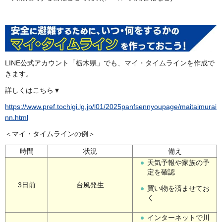
LINE公式アカウント「栃木県」でも、マイ・タイムラインを作成で
きます。
詳しくはこちら▼
https://www.pref.tochigi.lg.jp/l01/2025panfsennyoupage/maitaimurai
nn.html
＜マイ・タイムラインの例＞
時間
状況
備え
天気予報や家族の予
定を確認
3日前
台風発生
買い物を済ませてお
く
インターネットで川