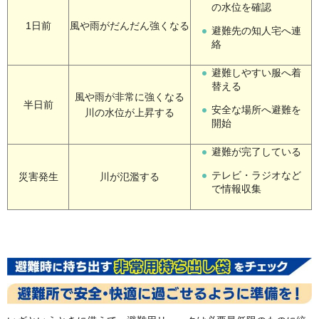
の水位を確認
1日前
風や雨がだんだん強くなる
避難先の知人宅へ連
絡
避難しやすい服へ着
替える
風や雨が非常に強くなる
半日前
安全な場所へ避難を
川の水位が上昇する
開始
避難が完了している
テレビ・ラジオなど
災害発生
川が氾濫する
で情報収集