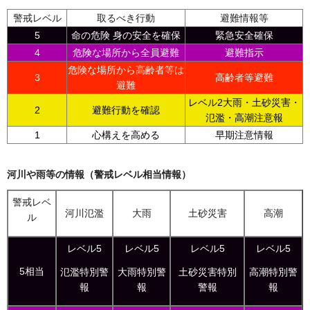
警戒レベル
取るべき行動
避難情報等
5
命の危険 身の安全を確保
緊急安全確保
4
危険な場所から全員避難
避難指示
危険な場所から高齢者等は
3
高齢者等避難
避難
レベル2大雨・土砂災害・
2
避難行動を確認
氾濫・高潮注意報
1
心構えを高める
早期注意情報
河川や雨等の情報（警戒レベル相当情報）
警戒レベ
河川氾濫
大雨
土砂災害
高潮
ル
レベル5
レベル5
レベル5
レベル5
5相当
氾濫特別警
大雨特別警
土砂災害特別
高潮特別警
報
報
警報
報