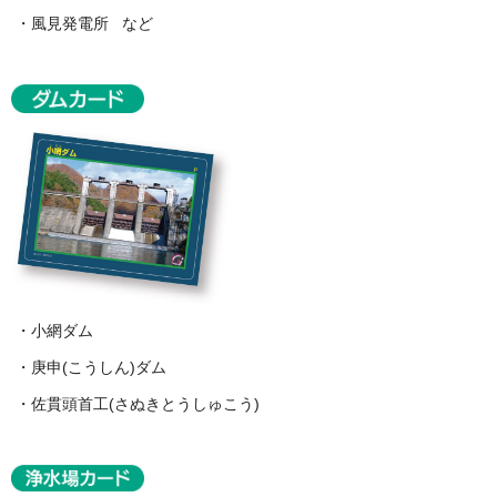
・風見発電所 など
・小網ダム
・庚申(こうしん)ダム
・佐貫頭首工(さぬきとうしゅこう)