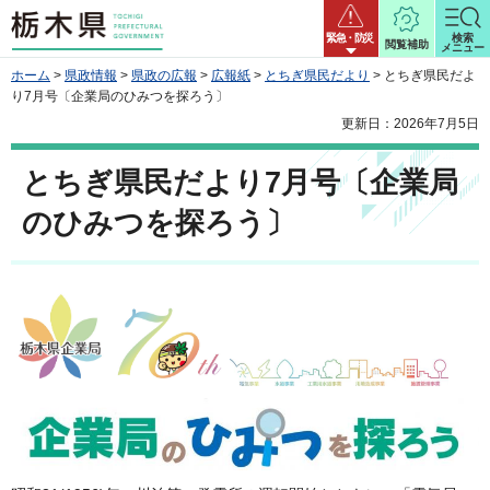
栃木県
緊急・防災
検索
閲覧補助
メニュー
ホーム
>
県政情報
>
県政の広報
>
広報紙
>
とちぎ県民だより
> とちぎ県民だよ
り7月号〔企業局のひみつを探ろう〕
更新日：2026年7月5日
とちぎ県民だより7月号〔企業局
のひみつを探ろう〕