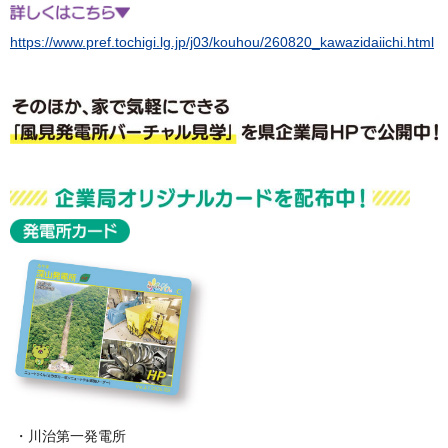
https://www.pref.tochigi.lg.jp/j03/kouhou/260820_kawazidaiichi.html
・川治第一発電所