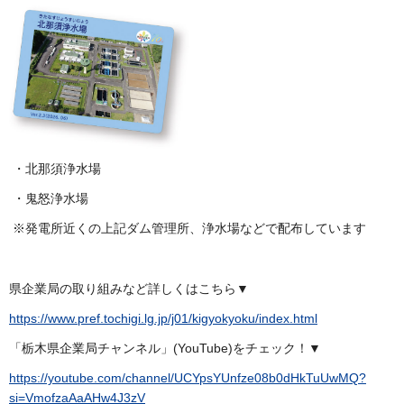
・北那須浄水場
・鬼怒浄水場
※発電所近くの上記ダム管理所、浄水場などで配布しています
県企業局の取り組みなど詳しくはこちら▼
https://www.pref.tochigi.lg.jp/j01/kigyokyoku/index.html
「栃木県企業局チャンネル」(YouTube)をチェック！▼
https://youtube.com/channel/UCYpsYUnfze08b0dHkTuUwMQ?
si=VmofzaAaAHw4J3zV