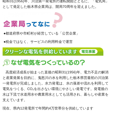
昭和31(1956)年、川治第一発電所の運転開始とともに、「電気局」
として発足した栃木県企業局は、開局70周年を迎えました。
●都道府県や市町村が経営している「公営企業」
●税金ではなく、サービスの利用料金で運営
高度経済成長が始まった直後の昭和31(1956)年、電力不足の解消
と産業発展を目的に、鬼怒川の水を利用した栃木県営最初の川治第
一発電所が完成しました。水力発電は、水の落差や流れを利用して
電気をつくる、CO₂を出さない環境にやさしい発電です。発電後の
水は下流で水道用水や農業用水としても活用され、暮らしや産業を
支えています。
現在、県内12発電所で年間約4万世帯分を供給しています