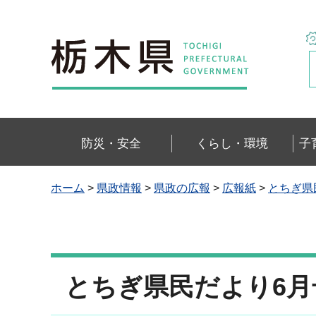
栃木県
防災・安全
くらし・環境
子
ホーム
>
県政情報
>
県政の広報
>
広報紙
>
とちぎ県
とちぎ県民だより6