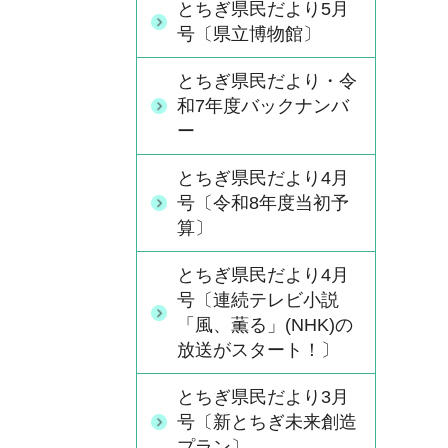
とちぎ県民だより5月
号〔県立博物館〕
とちぎ県民だより・令
和7年度バックナンバ
ー
とちぎ県民だより4月
号〔令和8年度当初予
算〕
とちぎ県民だより4月
号〔連続テレビ小説
「風、薫る」(NHK)の
放送がスタート！〕
とちぎ県民だより3月
号〔新とちぎ未来創造
プラン〕