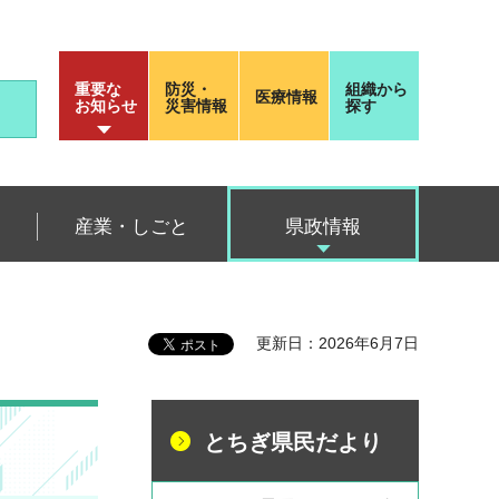
重要な
防災・
組織から
医療情報
お知らせ
災害情報
探す
産業・しごと
県政情報
更新日：2026年6月7日
とちぎ県民だより