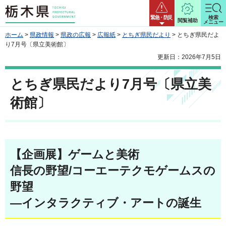
栃木県
緊急・防災
検索
閲覧補助
メニュー
ホーム
>
県政情報
>
県政の広報
>
広報紙
>
とちぎ県民だより
> とちぎ県民だよ
り7月号〔県立美術館〕
更新日：2026年7月5日
とちぎ県民だより7月号〔県立美
術館〕
【企画展】ゲームと美術
信長の野望/コーエーテクモゲームスの
野望
—インタラクティブ・アートの誕生