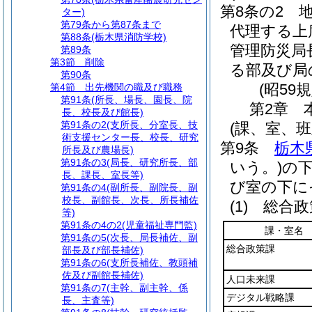
第8条の2
ター)
第79条から第87条まで
代理する上
第88条
(栃木県消防学校)
管理防災局
第89条
第3節
削除
る部及び局
第90条
(昭59
第4節
出先機関の職及び職務
第91条
(所長、場長、園長、院
第2章
長、校長及び館長)
第91条の2
(支所長、分室長、技
(課、室、班
術支援センター長、校長、研究
第9条
栃木
所長及び農場長)
第91条の3
(局長、研究所長、部
いう。)
の
長、課長、室長等)
び室の下に
第91条の4
(副所長、副院長、副
校長、副館長、次長、所長補佐
(1)
総合政
等)
第91条の4の2
(児童福祉専門監)
課・室名
第91条の5
(次長、局長補佐、副
総合政策課
部長及び部長補佐)
第91条の6
(支所長補佐、教頭補
佐及び副館長補佐)
人口未来課
第91条の7
(主幹、副主幹、係
デジタル戦略課
長、主査等)