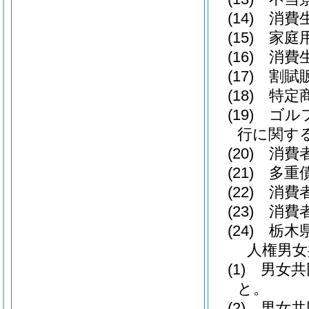
(14)
消費生
(15)
家庭用
(16)
消費生
(17)
割賦販
(18)
特定商
(19)
ゴルフ
行に関す
(20)
消費者
(21)
多重債
(22)
消費者
(23)
消費者
(24)
栃木県
人権男女
(1)
男女共
と。
(2)
男女共