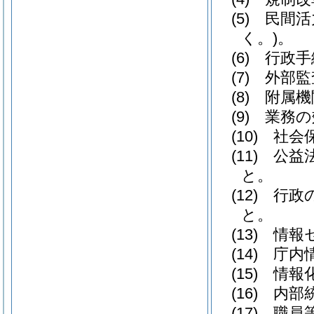
(5)
民間活
く。)
。
(6)
行政手
(7)
外部監
(8)
附属機
(9)
業務の
(10)
社会保
(11)
公益法
と。
(12)
行政の
と。
(13)
情報セ
(14)
庁内情
(15)
情報化
(16)
内部統
(17)
職員等