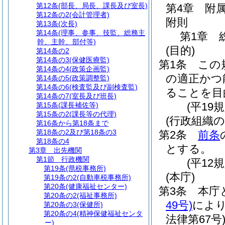
第12条
(部長、局長、課長及び室長)
第4章
附
第12条の2
(会計管理者)
附則
第13条
(次長)
第14条
(理事、参事、技監、総務主
第1章
幹、主幹、部付等)
(目的)
第14条の2
第14条の3
(保健医療監)
第1条
この
第14条の4
(政策企画監)
の適正かつ
第14条の5
(政策調整監)
第14条の6
(検査監及び副検査監)
ることを目
第14条の7
(室長及び班長)
(平19
第15条
(課長補佐等)
第15条の2
(課長等の代理)
(行政組織の
第16条から第18条まで
第18条の2及び第18条の3
第2条
前条
第18条の4
とする。
第3章
出先機関
第1節
行政機関
(平12
第19条
(県税事務所)
(本庁)
第19条の2
(自動車税事務所)
第20条
(健康福祉センター)
第3条
本庁
第20条の2
(福祉事務所)
49号)
によ
第20条の3
(保健所)
第20条の4
(精神保健福祉センタ
法律第67号
ー)