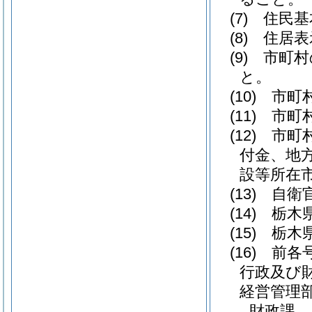
(7)
住民基
(8)
住居表
(9)
市町村
と。
(10)
市町村
(11)
市町村
(12)
市町村
付金、地
設等所在
(13)
自衛官
(14)
栃木県
(15)
栃木県
(16)
前各号
行政及び
経営管理
財政課