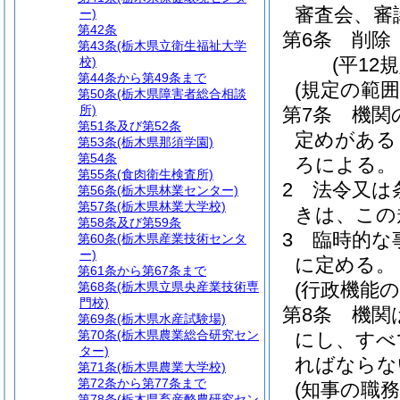
審査会、審
ー)
第42条
第6条
削除
第43条
(栃木県立衛生福祉大学
(平12規
校)
第44条から第49条まで
(規定の範囲
第50条
(栃木県障害者総合相談
所)
第7条
機関
第51条及び第52条
定めがある
第53条
(栃木県那須学園)
第54条
ろによる。
第55条
(食肉衛生検査所)
2
法令又は
第56条
(栃木県林業センター)
第57条
(栃木県林業大学校)
きは、この
第58条及び第59条
3
臨時的な
第60条
(栃木県産業技術センタ
ー)
に定める。
第61条から第67条まで
(行政機能の
第68条
(栃木県立県央産業技術専
門校)
第8条
機関
第69条
(栃木県水産試験場)
第70条
(栃木県農業総合研究セン
にし、すべ
ター)
ればならな
第71条
(栃木県農業大学校)
第72条から第77条まで
(知事の職務
第78条
(栃木県畜産酪農研究セン