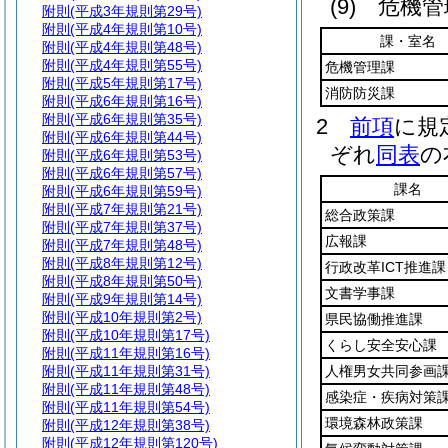
(9)
危機管
附則
(平成3年規則第29号)
附則
(平成4年規則第10号)
課・室名
附則
(平成4年規則第48号)
附則
(平成4年規則第55号)
危機管理課
附則
(平成5年規則第17号)
消防防災課
附則
(平成6年規則第16号)
附則
(平成6年規則第35号)
2
前項
に規
附則
(平成6年規則第44号)
ぞれ
同表
の
附則
(平成6年規則第53号)
附則
(平成6年規則第57号)
課名
附則
(平成6年規則第59号)
附則
(平成7年規則第21号)
総合政策課
附則
(平成7年規則第37号)
広報課
附則
(平成7年規則第48号)
附則
(平成8年規則第12号)
行政改革ICT推進課
附則
(平成8年規則第50号)
文書学事課
附則
(平成9年規則第14号)
附則
(平成10年規則第2号)
県民協働推進課
附則
(平成10年規則第17号)
くらし安全安心課
附則
(平成11年規則第16号)
附則
(平成11年規則第31号)
人権男女共同参画
附則
(平成11年規則第48号)
感染症・疾病対策
附則
(平成11年規則第54号)
環境森林政策課
附則
(平成12年規則第38号)
附則
(平成12年規則第120号)