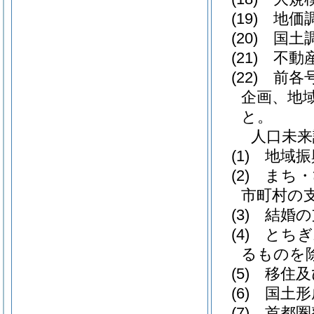
(19)
地価調
(20)
国土調
(21)
不動産
(22)
前各号
企画、地
と。
人口未来
(1)
地域振
(2)
まち・
市町村の
(3)
結婚の
(4)
とちぎ
るものを除
(5)
移住及
(6)
国土形
(7)
首都圏