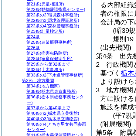
る内部組織
第21条
(児童相談所)
第22条
(動物愛護指導センター)
者の権限に
第22条の2
(環境森林事務所)
第22条の3
(環境管理事務所)
会計局の下
第22条の4
(森林管理事務所)
(昭39
第23条
(計量検定所)
第24条
規則19
第25条
(農業振興事務所)
(出先機関)
第26条
第27条
(病害虫防除所)
第4条
出先
第28条
(家畜保健衛生所)
2
行政機関
第29条から第32条まで
第33条
(土木事務所)
基づく
栃木
第33条の2
(下水道管理事務所)
より設けら
第2節
地方機関
第34条
(地方機関)
3
地方機関
第35条
(栃木県東京事務所)
第36条
(栃木県総務事務センタ
方に設ける
ー)
施設を構成
第37条から第40条まで
第40条の2
(栃木県立美術館)
(平7規
第40条の3
(栃木県立博物館)
(附属機関)
第40条の4
(とちぎ男女共同参画
センター)
第5条
附属
第41条
(栃木県保健環境センタ