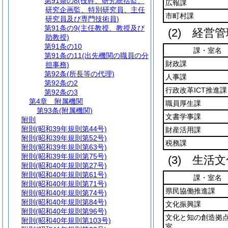
第91条の8
(技幹、研究統括監、
広報課
研究企画監、特別研究員、主任
市町村課
研究員及び専門技術員)
第91条の9
(主任教授、教授及び
(2)
経営管
助教授)
第91条の10
課・室名
第91条の11
(出先機関の職員の分
財政課
担事務)
第92条
(所長等の代理)
人事課
第92条の2
行政改革ICT推進課
第92条の3
第4章
附属機関
職員厚生課
第93条
(附属機関)
文書学事課
附則
附則
(昭和39年規則第44号)
財産活用課
附則
(昭和39年規則第52号)
税務課
附則
(昭和39年規則第63号)
附則
(昭和39年規則第75号)
(3)
生活文
附則
(昭和40年規則第27号)
附則
(昭和40年規則第61号)
課・室名
附則
(昭和40年規則第71号)
県民協働推進課
附則
(昭和40年規則第74号)
附則
(昭和40年規則第84号)
文化振興課
附則
(昭和40年規則第96号)
文化と知の創造拠
附則
(昭和40年規則第103号)
室