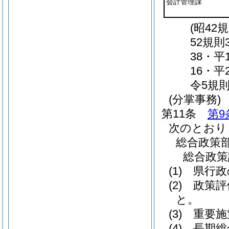
会計管理課
(昭42
52規則
38・平
16・平
令5規則
(分掌事務)
第11条
第9
次のとおり
総合政策
総合政策
(1)
県行政
(2)
政策評
と。
(3)
重要施
(4)
長期総