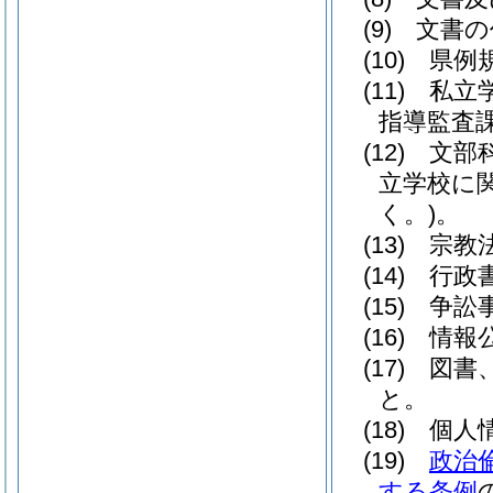
(9)
文書の
(10)
県例規
(11)
私立学
指導監査
(12)
文部科
立学校に
く。)
。
(13)
宗教法
(14)
行政書
(15)
争訟事
(16)
情報公
(17)
図書、
と。
(18)
個人情
(19)
政治
する条例