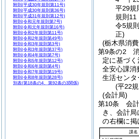
附則
(平成30年規則第11号)
平29規
附則
(平成30年規則第36号)
規則11
附則
(平成31年規則第12号)
附則
(令和元年規則第7号)
令5規則
附則
(令和元年規則第16号)
附則
(令和2年規則第11号)
正)
附則
(令和2年規則第49号)
(栃木県消
附則
(令和3年規則第3号)
附則
(令和3年規則第37号)
第9条の2
附則
(令和4年規則第7号)
定に基づく
附則
(令和5年規則第12号)
附則
(令和6年規則第4号)
全安心課消
附則
(令和7年規則第19号)
生活センタ
附則
(令和8年規則第28号)
別表
(第18条の4、第92条の3関係)
(平22
(会計局)
第10条
会
き、会計局
の右欄に掲
課名