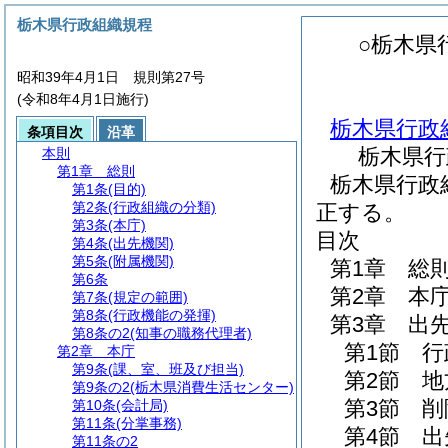
栃木県行政組織規程
○栃木県
昭和39年4月1日 規則第27号
(令和8年4月1日施行)
栃木県行政
条項目次
沿革
栃木県行
本則
第1章
総則
栃木県行政組
第1条
(目的)
第2条
(行政組織の分類)
正する。
第3条
(本庁)
目次
第4条
(出先機関)
第5条
(附属機関)
第1章
総
第6条
第2章
本
第7条
(規定の範囲)
第8条
(行政機能の発揮)
第3章
出
第8条の2
(知事の職務代理者)
第1節
行
第2章
本庁
第9条
(課、室、班及び担当)
第2節
地
第9条の2
(栃木県消費生活センター)
第3節
削
第10条
(会計局)
第11条
(分掌事務)
第4節
出
第11条の2