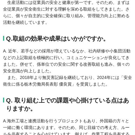
生産活動には従業員の安全と健康が第一です。そのため、まずは
全従業員が安全衛生に対する理解を深める取組をしてきました。さ
らに、個々が自主的に安全確保に取り組み、管理能力向上に努める
活動を継続しています。
Q.取組の効果や成果はいかがですか。
A. 近年、若手などの採用が増えているなか、社内研修や小集団活動
などの上記取組を積極的に行い、コミュニケーションが良化してき
ました。併せて、係単位での安全に関する改善取組も進み、個々の
安全意識が向上しました。
また、2018年より無災害記録を継続しており、2024年には「安全
衛生に係る栃木労働局長表彰 優良賞」を受賞しました。
Q. 取り組む上での課題や心掛けている点はあ
りますか。
A.海外工場と連携活動を行うプロジェクトもあり、外国籍の方々と
一緒に働く環境にあります。そのため、同じ目線での考え方、ルー
ルを共有することを心がけています。例えば、作業工程を共有する