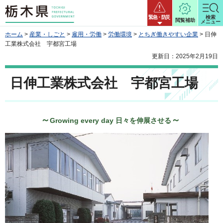
栃木県
緊急・防災
検索
閲覧補助
メニュー
ホーム
>
産業・しごと
>
雇用・労働
>
労働環境
>
とちぎ働きやすい企業
> 日伸
工業株式会社 宇都宮工場
更新日：2025年2月19日
日伸工業株式会社 宇都宮工場
～
～
Growing every day 日々を伸展させる