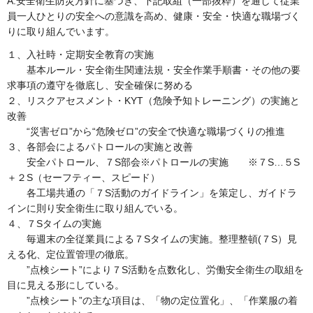
A.安全衛生防災方針に基づき、下記取組（一部抜粋）を通して従業
員一人ひとりの安全への意識を高め、健康・安全・快適な職場づく
りに取り組んでいます。
１、入社時・定期安全教育の実施
基本ルール・安全衛生関連法規・安全作業手順書・その他の要
求事項の遵守を徹底し、安全確保に努める
２、リスクアセスメント・KYT（危険予知トレーニング）の実施と
改善
“災害ゼロ”から“危険ゼロ”の安全で快適な職場づくりの推進
３、各部会によるパトロールの実施と改善
安全パトロール、７S部会※パトロールの実施 ※７S…５S
＋２S（セーフティー、スピード）
各工場共通の「７S活動のガイドライン」を策定し、ガイドラ
インに則り安全衛生に取り組んでいる。
４、７Sタイムの実施
毎週末の全従業員による７Sタイムの実施。整理整頓(７S）見
える化、定位置管理の徹底。
”点検シート”により７S活動を点数化し、労働安全衛生の取組を
目に見える形にしている。
”点検シート”の主な項目は、「物の定位置化」、「作業服の着