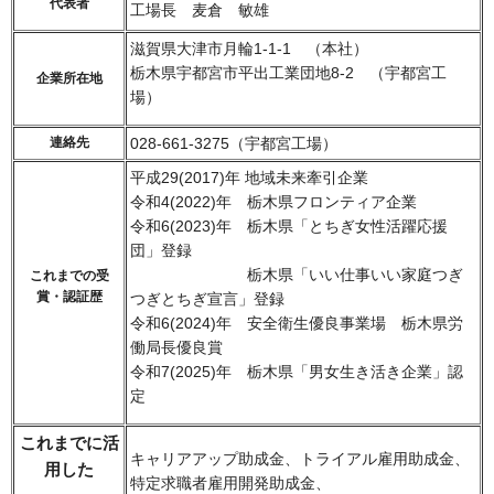
代表者
工場長 麦倉 敏雄
滋賀県大津市月輪1-1-1 （本社）
栃木県宇都宮市平出工業団地8-2 （宇都宮工
企業所在地
場）
連絡先
028-661-3275（宇都宮工場）
平成29(2017)年 地域未来牽引企業
令和4(2022)年 栃木県フロンティア企業
令和6(2023)年 栃木県「とちぎ女性活躍応援
団」登録
栃木県「いい仕事いい家庭つぎ
これまでの受
賞・認証歴
つぎとちぎ宣言」登録
令和6(2024)年 安全衛生優良事業場 栃木県労
働局長優良賞
令和7(2025)年 栃木県「男女生き活き企業」認
定
これまでに活
キャリアアップ助成金、トライアル雇用助成金、
用した
特定求職者雇用開発助成金、