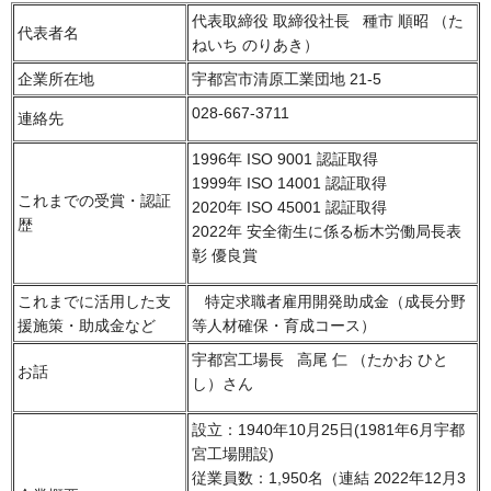
代表取締役 取締役社長 種市 順昭 （た
代表者名
ねいち のりあき）
企業所在地
宇都宮市清原工業団地 21-5
028-667-3711
連絡先
1996年 ISO 9001 認証取得
1999年 ISO 14001 認証取得
これまでの受賞・認証
2020年 ISO 45001 認証取得
歴
2022年 安全衛生に係る栃木労働局長表
彰 優良賞
これまでに活用した支
特定求職者雇用開発助成金（成長分野
援施策・助成金など
等人材確保・育成コース）
宇都宮工場長 高尾 仁 （たかお ひと
お話
し）さん
設立：1940年10月25日(1981年6月宇都
宮工場開設)
従業員数：1,950名（連結 2022年12月3