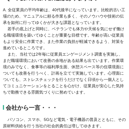
A. 全従業員の平均年齢は、40代後半になっています。比較的古い工
場のため、マニュアルに頼る作業も多く、そのノウハウや技術の伝
承を如何に行ってゆくかが大きな課題となっています。
若手の底上げと同時に、ベテランでも体力や天候を気にせず働け
る職場環境を築いてゆくことが重要な目標です。年齢が高い従業員
もより安全に作業でき、また作業の負担が軽減できるよう、対策を
進めているところです。
また、当社では2年毎に従業員エンゲージメント調査を実施し、
まだ職場環境において改善の余地がある結果も出ています。作業環
境のみでなく、食事等の福利厚生面、休憩スペース等の住環境面に
ついても改善を行うべく、計画を立てて実施しています。心理面に
ついても、ストレスチェックを行うだけでなく日頃から一個人とし
てコミュニケーションをとることを心がけ、従業員が安心した気持
ちで勤務できる雰囲気づくりに努めています。
会社から一言・・・
パソコン、スマホ、5Gなど電気・電子機器の普及とともに、その
原材料供給を行う当社の社会的責任は増してゆきます。