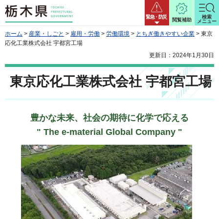
栃木県
緊急・防災
検索
閲覧補助
メニュー
ホーム
>
産業・しごと
>
雇用・労働
>
労働環境
>
とちぎ働きやすい企業
> 東京
応化工業株式会社 宇都宮工場
更新日：2024年1月30日
東京応化工業株式会社 宇都宮工場
豊かな未来、社会の期待に化学で応える
" The e-material Global Company "