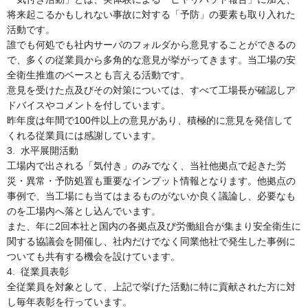
将来起こるかもしれない事故に対する「予防」の要素も取り入れた
活動です。
誰でも何処でも社内サーバのフォルダから意見することができるの
で、多くの従業員から多角的な意見が挙がってきます。当工場の安
全衛生推進のベースとも言える活動です。
意見を受けた点及びその対策については、すべて工場長が確認しア
ドバイスやコメントを付しています。
昨年度は年間で100件以上の意見があり、積極的に意見を発信して
くれる従業員には感謝しています。
3. 水平展開活動
工場内で出される「気付き」のみでなく、当社他拠点で起きた労
災・異常・予防処置も重要なインプット情報となります。他拠点の
事例で、当工場にも当てはまるものがないか良く議論し、必要なも
のを工場内へ落とし込んでいます。
また、年に2回本社と国内の各拠点及び労働組合が集まり安全衛生に
関する協議会を開催し、社内だけでなく同業他社で発生した事例に
ついても共有する機会を設けています。
4. 従業員表彰
全従業員を対象として、上記で挙げた活動に特に貢献された方に対
し毎年表彰を行っています。