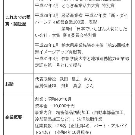
平成27年2月 とちぎ産業活力大賞 特別賞
平成28年3月 経済産業省 平成27年度「新・ダイ
これまでの受
バーシティ経営企業100選」表彰
賞・認証歴
第6回「日本でいちばん大切にした
い会社」大賞 審査委員会特別賞
平成29年1月 栃木県産業協議会主催「第26回栃木
県イメージアップ貢献賞」
平成31年3月 作新学院大学と地域連携協力企業認
定証を第一号として授与
代表取締役 武田 浩之 さん
お話
品質保証GL 飛川 真彦 さん
創業：昭和48年8月
資本金 ：10,000千円
事業内容：精密部品切削加工（自動車部品加工、
企業概要
冷却部品加工など）、洗浄脱脂作業
従業員数 ：28名（正社員4名、パート・アルバイ
ト24名）（令和4年10月現在）