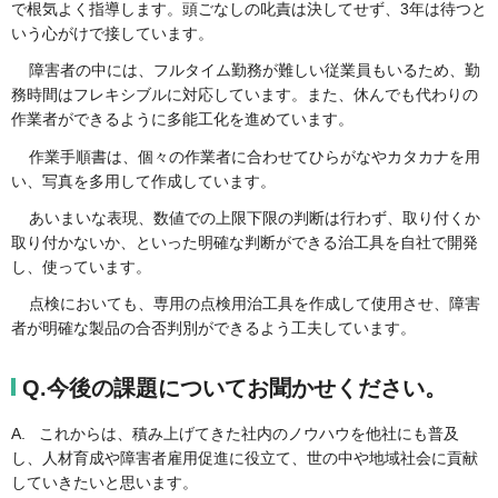
で根気よく指導します。頭ごなしの叱責は決してせず、3年は待つと
いう心がけで接しています。
障害者の中には、フルタイム勤務が難しい従業員もいるため、勤
務時間はフレキシブルに対応しています。また、休んでも代わりの
作業者ができるように多能工化を進めています。
作業手順書は、個々の作業者に合わせてひらがなやカタカナを用
い、写真を多用して作成しています。
あいまいな表現、数値での上限下限の判断は行わず、取り付くか
取り付かないか、といった明確な判断ができる治工具を自社で開発
し、使っています。
点検においても、専用の点検用治工具を作成して使用させ、障害
者が明確な製品の合否判別ができるよう工夫しています。
Q.今後の課題についてお聞かせください。
A. これからは、積み上げてきた社内のノウハウを他社にも普及
し、人材育成や障害者雇用促進に役立て、世の中や地域社会に貢献
していきたいと思います。