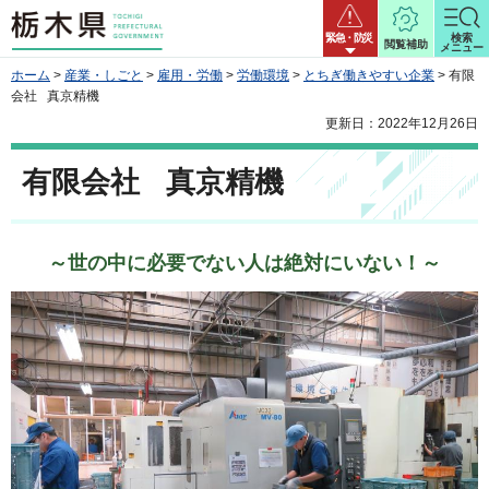
栃木県
緊急・防災
検索
閲覧補助
メニュー
ホーム
>
産業・しごと
>
雇用・労働
>
労働環境
>
とちぎ働きやすい企業
> 有限
会社 真京精機
更新日：2022年12月26日
有限会社 真京精機
～世の中に必要でない人は絶対にいない！～