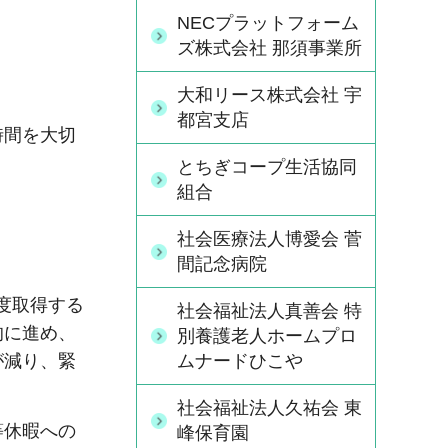
NECプラットフォーム
ズ株式会社 那須事業所
大和リース株式会社 宇
都宮支店
時間を大切
とちぎコープ生活協同
組合
社会医療法人博愛会 菅
間記念病院
程度取得する
社会福祉法人真善会 特
的に進め、
別養護老人ホームプロ
が減り、緊
ムナードひこや
社会福祉法人久祐会 東
等休暇への
峰保育園