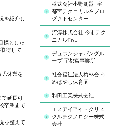
株式会社小野測器 宇
都宮テクニカル＆プロ
況を紹介し
ダクトセンター
河淳株式会社 今市テク
ニカルFive
を目標とした
が取得して
デュポンジャパングル
ープ 宇都宮事業所
育児休業を
社会福祉法人梅林会 う
めばやし保育園
和田工業株式会社
まで延長可
校卒業まで
エスアイアイ・クリス
タルテクノロジー株式
境を整えて
会社