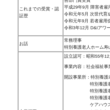
善部門賞受賞
平成29年9月 障害者
これまでの受賞・認
令和元年5月 次世代
証歴
令和元年9月 若者雇
令和3年12月 D&Iアワ
常務理事
お話
特別養護老人ホーム寿
設立認可：昭和55年12
事業内容：社会福祉事
開設事業所：特別養護
特別養護老人ホー
特別養護老人ホ
特別養護老人ホ
ケアハウス 福海