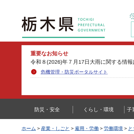
栃木県
重要なお知らせ
令和８(2026)年７月17日大雨に関す
危機管理・防災ポータルサイト
防災・安全
くらし・環境
子
ホーム
>
産業・しごと
>
雇用・労働
>
労働環境
>
と